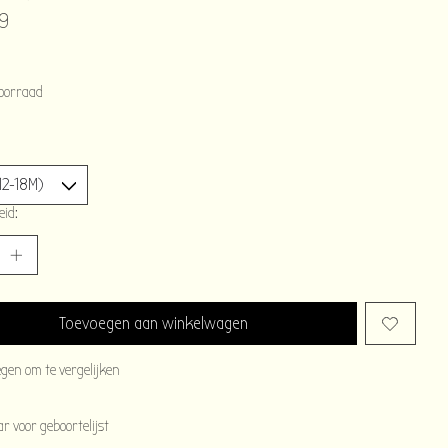
9
oorraad
eid:
Toevoegen aan winkelwagen
egen om te vergelijken
 voor geboortelijst