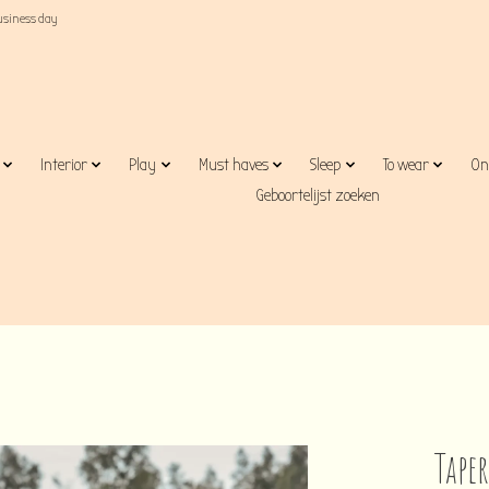
business day
Interior
Play
Must haves
Sleep
To wear
On
Geboortelijst zoeken
Tape