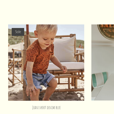
Items van productcarrousel
Sale
Jeansshort denim blue