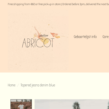
Free shipping from €60 or free pick up in store | Ordered before 3pm, delivered the next 
Geboortelijst info
Care
Home
/
Tapered jeans denim blue
Product image slideshow Items