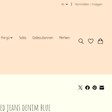
NL
Aanmelden / Inloggen
 the go
Sales
Cadeaubonnen
Merken
red jeans denim blue