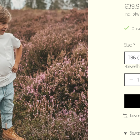
€39,9
Incl. btw
Op v
Size:
*
Hoeveelh
Toevo
♥ Bewaar