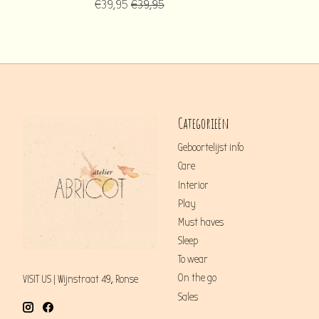
€39,95
€39,95
Categorieën
Geboortelijst info
Care
Interior
Play
Must haves
Sleep
To wear
On the go
VISIT US | Wijnstraat 49, Ronse
Sales