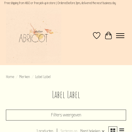
Free shipping from €60 or free pick up in store | Ordered before 3pm, delivered the next business day
Verlanglijst
Winkelwagen
Home
/
Merken
/
Label Label
Label Label
Filters weergeven
1 producten
Sorteren op
Meest bekeken