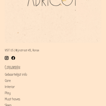
VISIT US | Wijnstraat 49, Ronse
Categorieën
Geboortelijst info
Care
Interior
Play
Must haves
Sleep