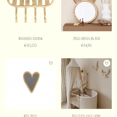
Wandhaken rainbow
Spiegel minon big bear
€30,00
€34,95
Mita spiegel
Kick vilten vogel crème