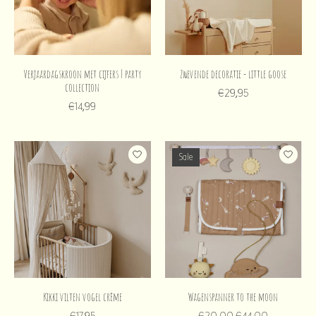
Verjaardagskroon met cijfers | party
Zwevende decoratie - little goose
collection
€29,95
€14,99
Sale
Kikki vilten vogel crème
Wagenspanner to the moon
€17,95
€20,00
€44,00