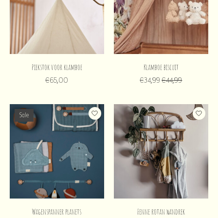
Piekstok voor klamboe
Klamboe biscuit
€65,00
€34,99
€44,99
Sale
Wagenspanner planets
Fenne rotan wandrek