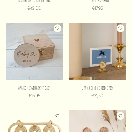
Nachtlamp dino jéroom
Silicone rainbow
€49,00
€17,95
Aankondigingskist baby
Card holder dried daisy
€15,95
€21,50