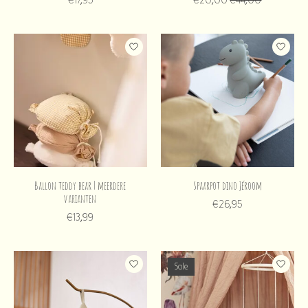
Ballon teddy bear | meerdere
Spaarpot dino Jéroom
varianten
€26,95
€13,99
Sale