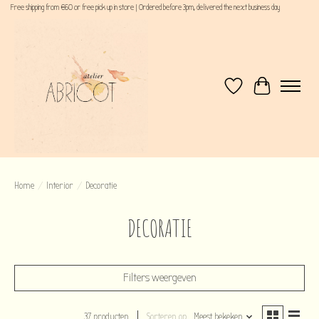
Free shipping from €60 or free pick up in store | Ordered before 3pm, delivered the next business day
Verlanglijst
Winkelwagen
Home
/
Interior
/
Decoratie
DECORATIE
Filters weergeven
37 producten
Sorteren op
Meest bekeken