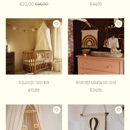
€20,00
€44,00
€44,95
Vlaggenlijn teddy bear
Muurtapijt rainbow one color
€15,99
€34,95