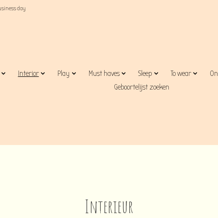
business day
Interior
Play
Must haves
Sleep
To wear
On
Geboortelijst zoeken
Interieur