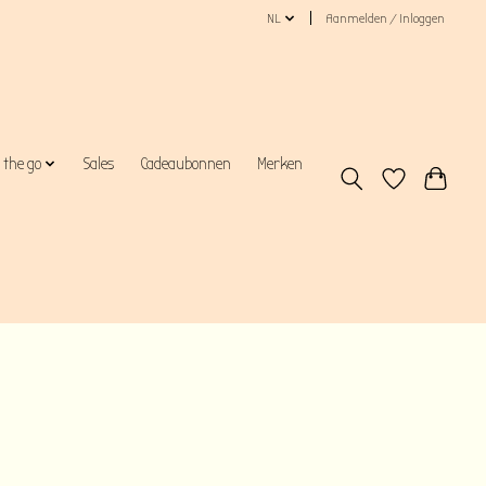
NL
Aanmelden / Inloggen
 the go
Sales
Cadeaubonnen
Merken