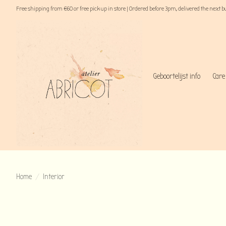
Free shipping from €60 or free pick up in store | Ordered before 3pm, delivered the next 
Geboortelijst info
Care
Home
/
Interior