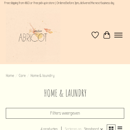
Free shipping from €60 or free pick up in store | Ordered before 3pm, delivered the next business day
Verlanglijst
Winkelwagen
Home
/
Care
/
Home & laundry
HOME & LAUNDRY
Filters weergeven
4 producten
Sorteren op
Standaard