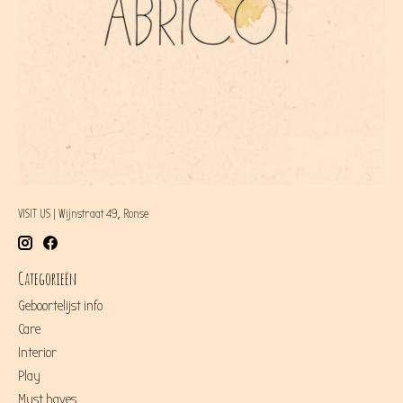
VISIT US | Wijnstraat 49, Ronse
Categorieën
Geboortelijst info
Care
Interior
Play
Must haves