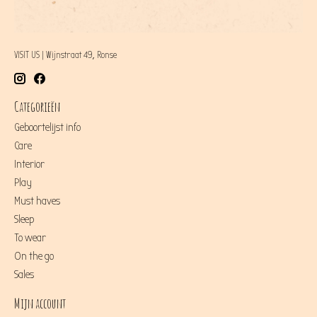
VISIT US | Wijnstraat 49, Ronse
Categorieën
Geboortelijst info
Care
Interior
Play
Must haves
Sleep
To wear
On the go
Sales
Mijn account