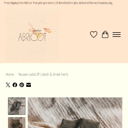
Free shipping from €60 or free pick up in store | Ordered before 3pm, delivered the next business day
Verlanglijst
Winkelwagen
Home
/
Kousen solid 2P | dash & dried herb
Product image slideshow Items