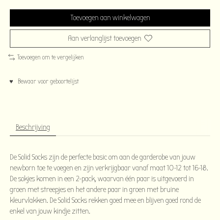
Toevoegen aan winkelwagen
Aan verlanglijst toevoegen
Toevoegen om te vergelijken
♥ Bewaar voor geboortelijst
Beschrijving
De Solid Socks zijn de perfecte basic om aan de garderobe van jouw
newborn toe te voegen en zijn verkrijgbaar vanaf maat 10-12 tot 16-18.
De sokjes komen in een 2-pack, waarvan één paar is uitgevoerd in
groen met streepjes en het andere paar in groen met bruine
kleurvlakken. De Solid Socks rekken goed mee en blijven goed rond de
enkel van jouw kindje zitten.