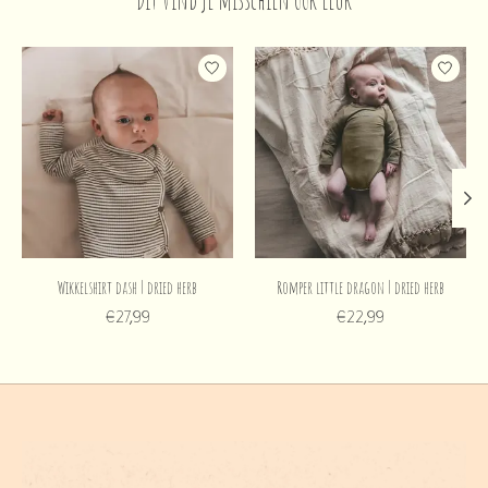
Dit vind je misschien ook leuk
Items van productcarrousel
Wikkelshirt dash | dried herb
Romper little dragon | dried herb
€27,99
€22,99