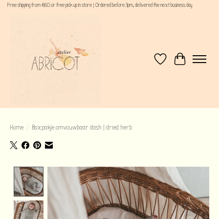
Free shipping from €60 or free pick up in store | Ordered before 3pm, delivered the next business day
Verlanglijst
Winkelwagen
Home
/
Boxpakje omvouwbaar dash | dried herb
Product image slideshow Items