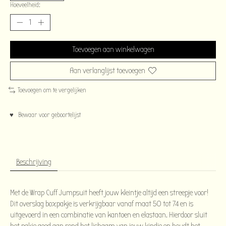
Hoeveelheid:
Toevoegen aan winkelwagen
Aan verlanglijst toevoegen
Toevoegen om te vergelijken
♥ Bewaar voor geboortelijst
Beschrijving
Met de Wrap Cuff Jumpsuit heeft jouw kleintje altijd een streepje voor!
Dit overslag boxpakje is verkrijgbaar vanaf maat 50 tot 74 en is
uitgevoerd in een combinatie van kantoen en elastaan. Hierdoor sluit