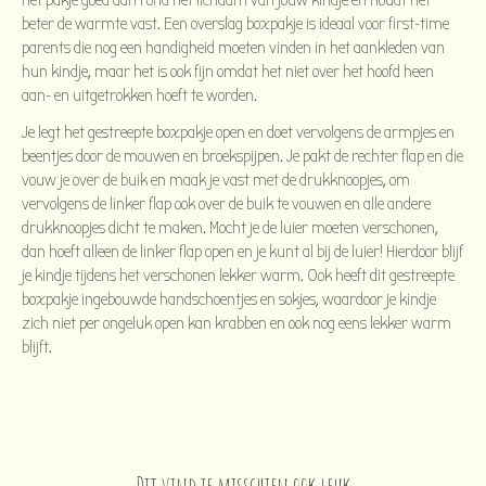
het pakje goed aan rond het lichaam van jouw kindje en houdt het
beter de warmte vast. Een overslag boxpakje is ideaal voor first-time
parents die nog een handigheid moeten vinden in het aankleden van
hun kindje, maar het is ook fijn omdat het niet over het hoofd heen
aan- en uitgetrokken hoeft te worden.
Je legt het gestreepte boxpakje open en doet vervolgens de armpjes en
beentjes door de mouwen en broekspijpen. Je pakt de rechter flap en die
vouw je over de buik en maak je vast met de drukknoopjes, om
vervolgens de linker flap ook over de buik te vouwen en alle andere
drukknoopjes dicht te maken. Mocht je de luier moeten verschonen,
dan hoeft alleen de linker flap open en je kunt al bij de luier! Hierdoor blijf
je kindje tijdens het verschonen lekker warm. Ook heeft dit gestreepte
boxpakje ingebouwde handschoentjes en sokjes, waardoor je kindje
zich niet per ongeluk open kan krabben en ook nog eens lekker warm
blijft.