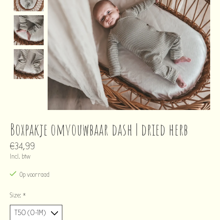
Boxpakje omvouwbaar dash | dried herb
€34,99
Incl. btw
Op voorraad
Size:
*