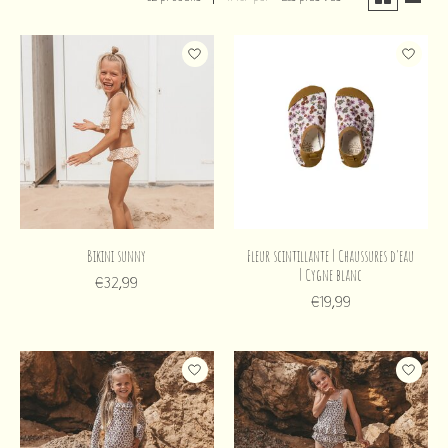
Bikini sunny
Fleur scintillante | Chaussures d'eau
| Cygne blanc
€32,99
€19,99