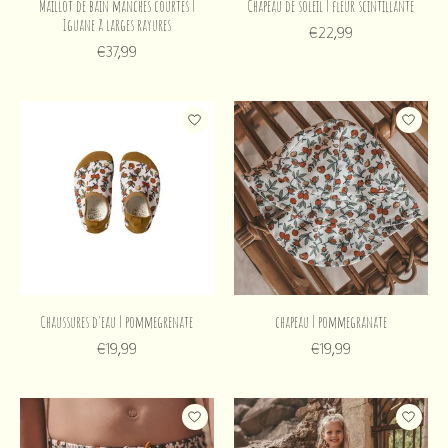
Maillot de bain manches courtes |
Chapeau de soleil | fleur scintillante
Iguane à larges rayures
€22,99
€37,99
Chaussures d'eau | pommegrenate
chapeau | pommegranate
€19,99
€19,99