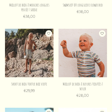
Maillot de bain à manches longues
Swimsuit UV longsleeve flower bud
pensée | sarine
€38,00
€38,00
Short de bain tortue baie verte
Maillot de bain à rayures teintées |
skyler
€29,99
€28,00