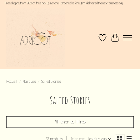
Free shipping from €60 or free pick up in store | Ordered before 3pm, delivered the next business day
Liste de souhaits
Panier
Accueil
/
Marques
/
Salted Stories
Salted Stories
Afficher les filtres
32 produits
Trier par
Les plus vus