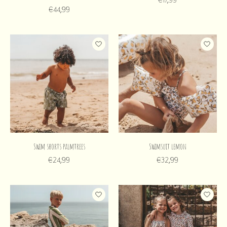
€44,99
Swim shorts palmtrees
Swimsuit lemon
€24,99
€32,99