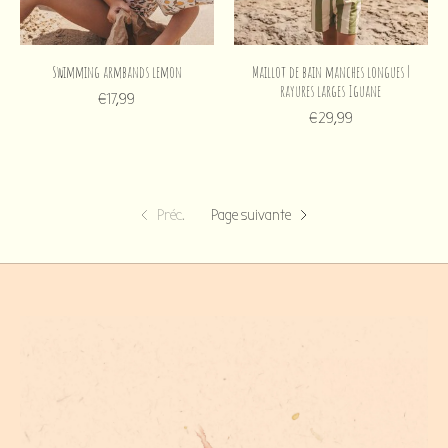
Swimming armbands lemon
Maillot de bain manches longues |
rayures larges Iguane
€17,99
€29,99
Préc.
Page suivante