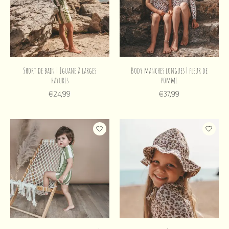
Short de bain | Iguane à larges
Body manches longues | fleur de
rayures
pomme
€24,99
€37,99