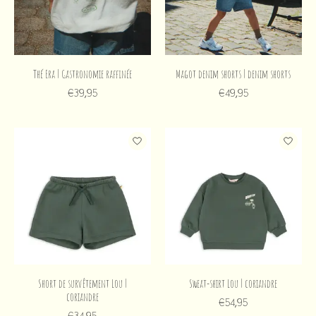
Thé Era | Gastronomie raffinée
Magot denim shorts | denim shorts
€39,95
€49,95
Short de survêtement Lou |
Sweat-shirt Lou | coriandre
coriandre
€54,95
€34,95