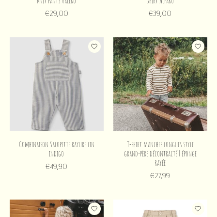
Knit pants Valero
Shirt Alfaro
€29,00
€39,00
Combinaison Salopette rayure lin
T-shirt manches longues style
indigo
grand-père décontracté | éponge
rayée
€49,90
€27,99