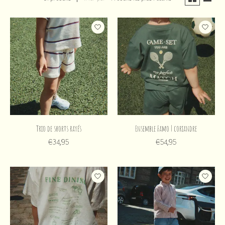
Trio de shorts rayés
Ensemble Famo | coriandre
€34,95
€54,95