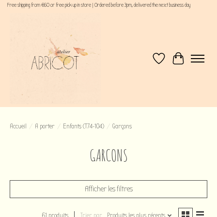
Free shipping from €60 or free pick up in store | Ordered before 3pm, delivered the next business day
Liste de souhaits
Panier
Accueil
/
A porter
/
Enfants (T74-104)
/
Garçons
GARCONS
Afficher les filtres
61 produits
Trier par
Produits les plus récents