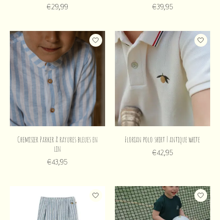
€29,99
€39,95
Chemisier Parker à rayures bleues en
Florian polo shirt | antique white
lin
€42,95
€43,95