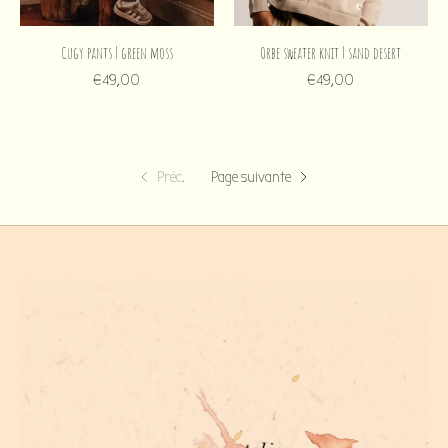
Cugy pants | green moss
Orbe sweater knit | sand desert
€49,00
€49,00
Préc.
Page suivante