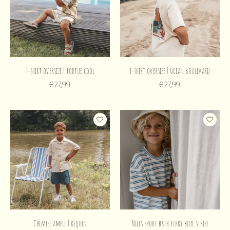
T-shirt oversize | Tortue cool
T-shirt oversize | Ocean Boulevard
€27,99
€27,99
Chemise ample | requin
Niels short bath terry blue stripe