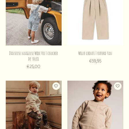
Danseuse nuageuse Wide tee | coucher
Willo chinos | oxford tan
de soleil
€59,95
€25,00