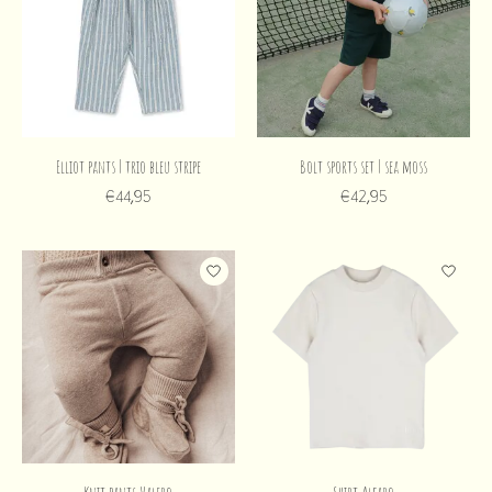
Elliot pants | trio bleu stripe
Bolt sports set | sea moss
€44,95
€42,95