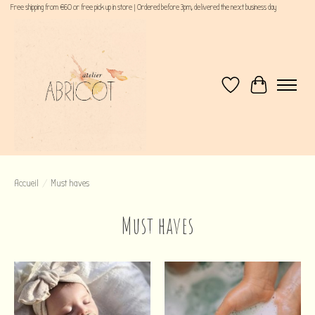
Free shipping from €60 or free pick up in store | Ordered before 3pm, delivered the next business day
Liste de souhaits
Panier
Accueil
/
Must haves
Must haves