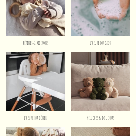
Tétines & biberons
L'heure du bain
L'heure du dîner
Peluches & doudous