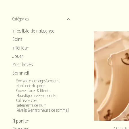
Catégories
Infos liste de naissance
Soins
Intérieur
Jouer
Must haves
Sommeil
Sacs de couchage & cocons
Habillage du parc
Couvertures & literie
Moustiquaire & supports
Câlins de coeur
Vêtements de nuit
Réveils & entraîneurs de sommeil
A porter
Sac de cou