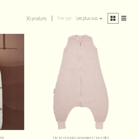
Trier par
Les plus vus
30 produits
ier
Sac de couchage hydrophile | rose pâle