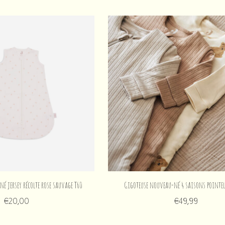
é jersey récolte rose sauvage T60
Gigoteuse nouveau-né 4 saisons pointel
€20,00
€49,99