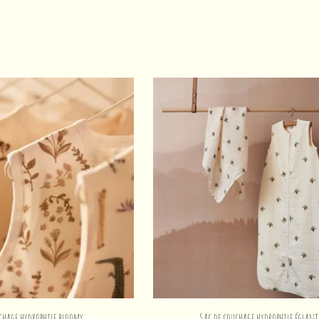
chage hydrophile bloomy
Sac de couchage hydrophile églant