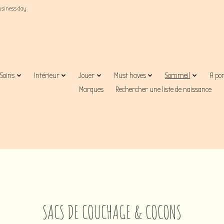
business day
Soins
Intérieur
Jouer
Must haves
Sommeil
A po
Marques
Rechercher une liste de naissance
SACS DE COUCHAGE & COCONS