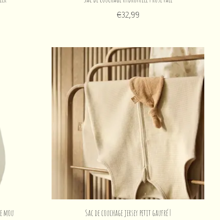
€32,99
le mou
Sac de couchage jersey petit gaufré |