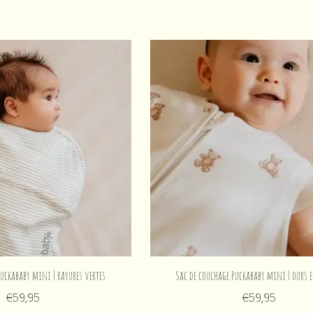
Puckababy mini | rayures vertes
Sac de couchage Puckababy mini | ours e
€59,95
€59,95