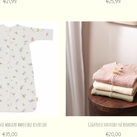
€21,99
€25,99
avec manche amovible riverside
Gigoteuse nouveau-né hydrophil
€35,00
€20,00