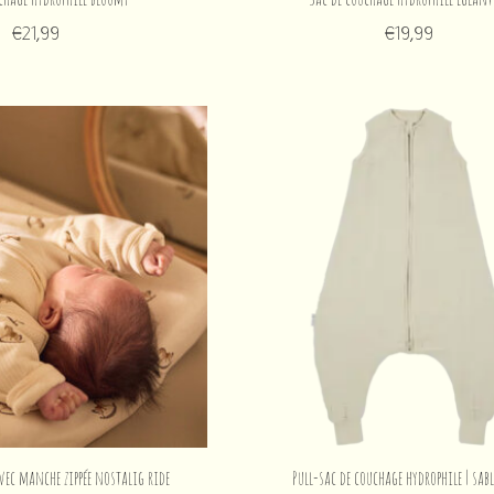
€21,99
€19,99
vec manche zippée nostalig ride
Pull-sac de couchage hydrophile | sab