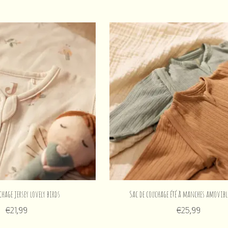
chage jersey lovely birds
Sac de couchage été à manches amovibl
€21,99
€25,99