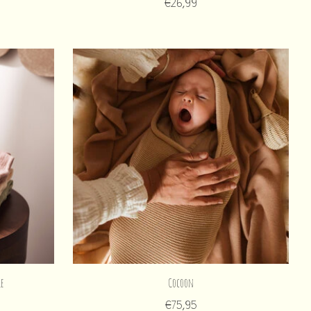
€26,99
e
Cocoon
€75,95