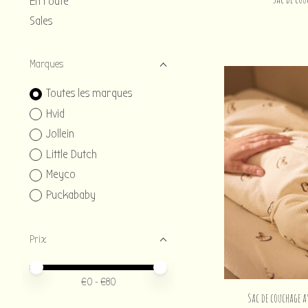
En route
Sales
Marques
Toutes les marques
Hvid
Jollein
Little Dutch
Meyco
Puckababy
Prix
Prix minimum
Price maximum value
€
0
- €
80
Sac de couchage a