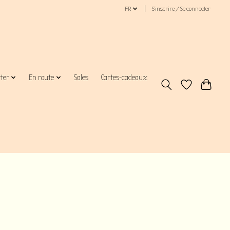
FR
S’inscrire / Se connecter
rter
En route
Sales
Cartes-cadeaux