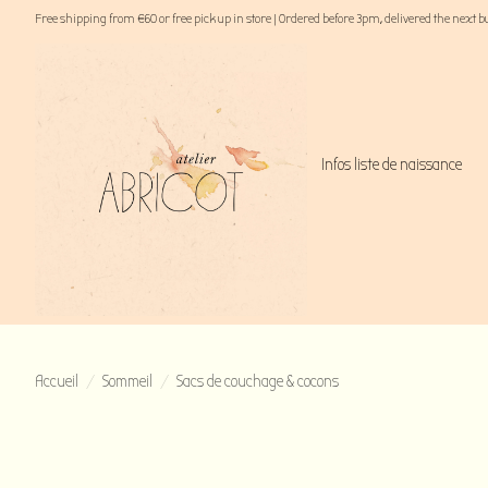
Free shipping from €60 or free pick up in store | Ordered before 3pm, delivered the next 
Infos liste de naissance
Accueil
/
Sommeil
/
Sacs de couchage & cocons