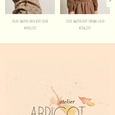
Velan sweater check knit colar
Cevio sweater knit | brown cacao
€65,00
€54,00