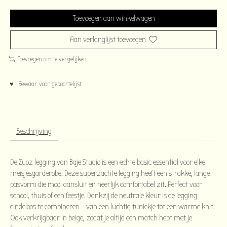
Toevoegen aan winkelwagen
Aan verlanglijst toevoegen
Toevoegen om te vergelijken
♥ Bewaar voor geboortelijst
Beschrijving
De Zuoz legging van Baje Studio is een echte basic essential voor elke
meisjesgarderobe. Deze superzachte legging heeft een strakke, lange
pasvorm die mooi aansluit en heerlijk comfortabel zit. Perfect voor
school, thuis of een feestje. Dankzij de neutrale kleur is de legging
eindeloos te combineren – van een luchtig tuniekje tot een warme knit.
Ook verkrijgbaar in beige, zodat je altijd een match hebt met je