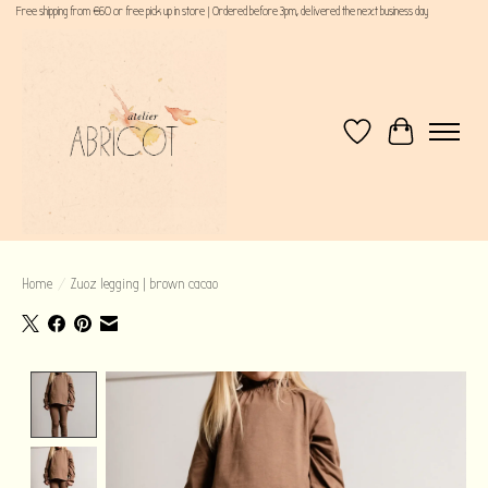
Free shipping from €60 or free pick up in store | Ordered before 3pm, delivered the next business day
Verlanglijst
Winkelwagen
Home
/
Zuoz legging | brown cacao
Product image slideshow Items