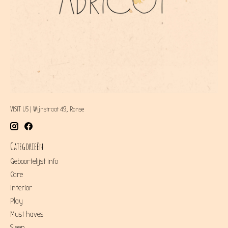
VISIT US | Wijnstraat 49, Ronse
Categorieën
Geboortelijst info
Care
Interior
Play
Must haves
Sleep