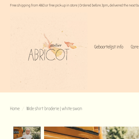
Free shipping from €60 or free pick up in store | Ordered before 3pm, delivered the next 
Geboortelijst info
Care
Home
/
Wide shirt broderie | white swan
Product image slideshow Items