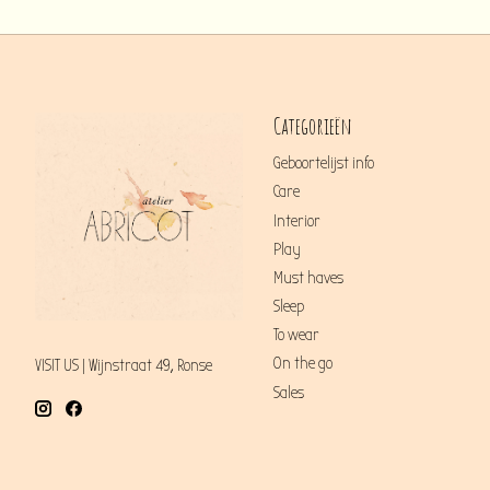
Categorieën
Geboortelijst info
Care
Interior
Play
Must haves
Sleep
To wear
On the go
VISIT US | Wijnstraat 49, Ronse
Sales