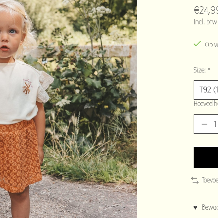
€24,9
Incl. btw
Op v
Size:
*
Hoeveelh
Toevo
♥ Bewaar