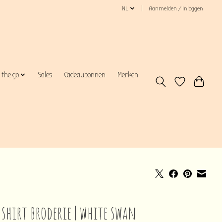
NL
Aanmelden / Inloggen
 the go
Sales
Cadeaubonnen
Merken
 shirt broderie | white swan