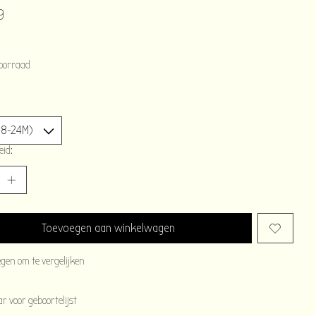
9
oorraad
eid:
Toevoegen aan winkelwagen
egen om te vergelijken
 voor geboortelijst