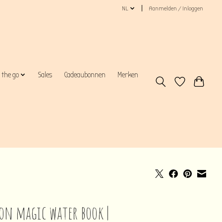
NL
Aanmelden / Inloggen
 the go
Sales
Cadeaubonnen
Merken
on magic water book |