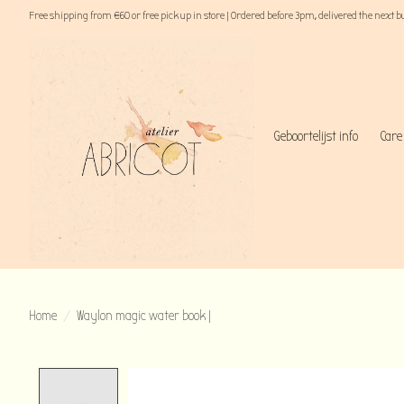
Free shipping from €60 or free pick up in store | Ordered before 3pm, delivered the next 
Geboortelijst info
Care
Home
/
Waylon magic water book |
Product image slideshow Items