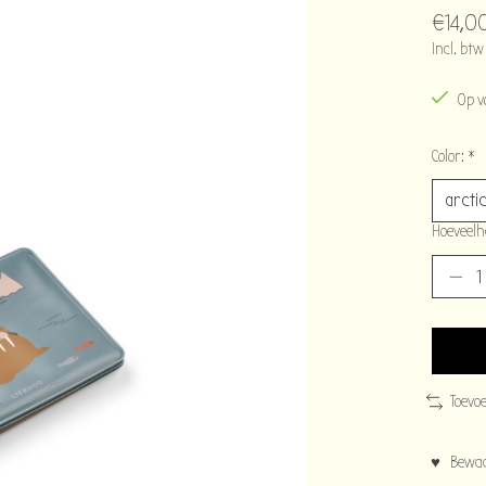
€14,0
Incl. btw
Op v
Color:
*
Hoeveelh
Toevo
♥ Bewaar