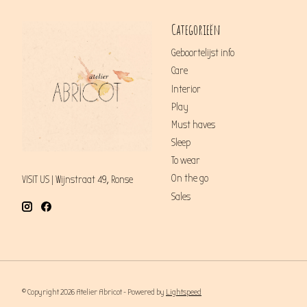
Categorieën
Geboortelijst info
Care
Interior
Play
Must haves
Sleep
To wear
On the go
VISIT US | Wijnstraat 49, Ronse
Sales
© Copyright 2026 Atelier Abricot - Powered by
Lightspeed