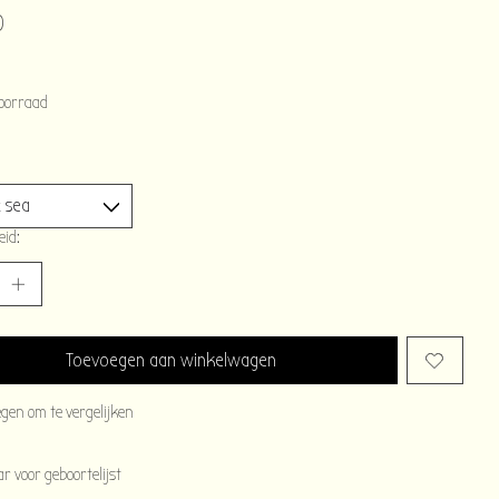
0
oorraad
eid:
Toevoegen aan winkelwagen
egen om te vergelijken
 voor geboortelijst