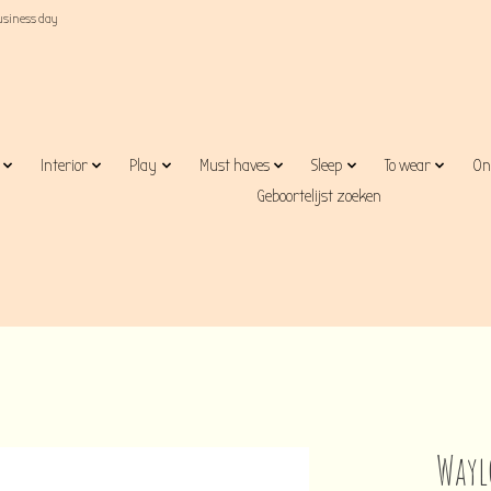
business day
Interior
Play
Must haves
Sleep
To wear
On
Geboortelijst zoeken
Wayl