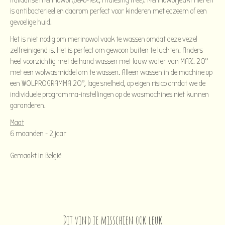
Italiaanse merinowol (oeko-tex, mulesing free). Merinowol jeukt niet en
is antibacterieel en daarom perfect voor kinderen met eczeem of een
gevoelige huid.
Het is niet nodig om merinowol vaak te wassen omdat deze vezel
zelfreinigend is. Het is perfect om gewoon buiten te luchten. Anders
heel voorzichtig met de hand wassen met lauw water van MAX. 20°
met een wolwasmiddel om te wassen. Alleen wassen in de machine op
een WOLPROGRAMMA 20°, lage snelheid, op eigen risico omdat we de
individuele programma-instellingen op de wasmachines niet kunnen
garanderen.
Maat
6 maanden - 2 jaar
Gemaakt in België
Dit vind je misschien ook leuk