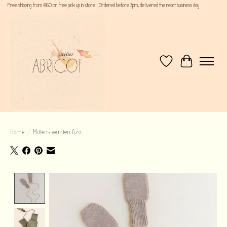
Free shipping from €60 or free pick up in store | Ordered before 3pm, delivered the next business day
Verlanglijst
Winkelwagen
Home
/
Mittens wanten fiza
Product image slideshow Items