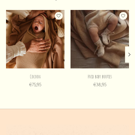
Items van productcarrousel
Cocoon
Hvid baby booties
€75,95
€38,95