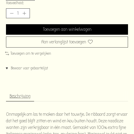
Hoeveelheid:
Toevoegen aan winkelwagen
Aan verlanglijst toevoegen
Toevoegen om te vergelijken
♥ Bewaar voor geboortelijst
Beschrijving
Onmogelijk om los te maken door het touwtje. De ribboord zorgt ervoor
dat het goed blijft zitten en wind en kou buiten houdt. Deze naadloze
wanten zijn verkrijgbaar in één maat. Gemaakt van 100% extra fijne