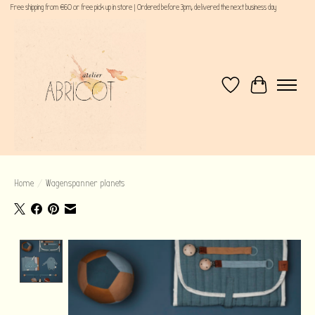
Free shipping from €60 or free pick up in store | Ordered before 3pm, delivered the next business day
Verlanglijst
Winkelwagen
Home
/
Wagenspanner planets
Product image slideshow Items