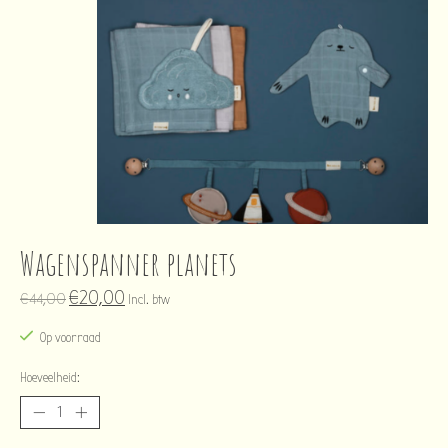
Wagenspanner planets
€20,00
€44,00
Incl. btw
Op voorraad
Hoeveelheid: