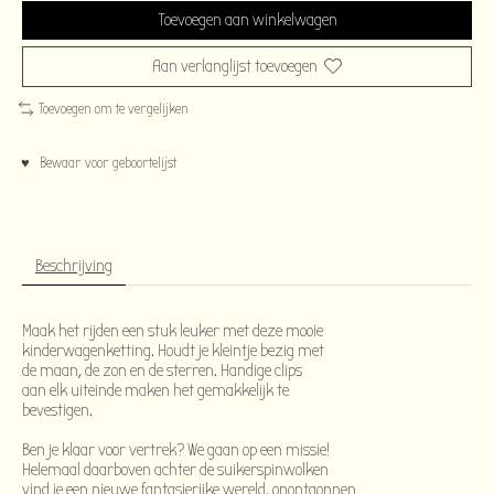
Toevoegen aan winkelwagen
Aan verlanglijst toevoegen
Toevoegen om te vergelijken
♥ Bewaar voor geboortelijst
Beschrijving
Maak het rijden een stuk leuker met deze mooie 
kinderwagenketting. Houdt je kleintje bezig met 
de maan, de zon en de sterren. Handige clips 
aan elk uiteinde maken het gemakkelijk te 
bevestigen.

Ben je klaar voor vertrek? We gaan op een missie!
Helemaal daarboven achter de 
suikerspinwolken 
vind je een nieuwe fantasierijke wereld, onontgonnen 