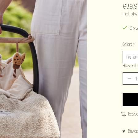
€39,9
Incl. btw
Op v
Color:
*
Hoeveelh
Toevo
♥ Bewaar