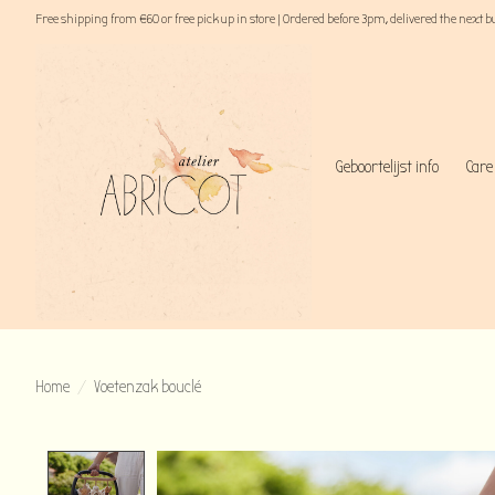
Free shipping from €60 or free pick up in store | Ordered before 3pm, delivered the next 
Geboortelijst info
Care
Home
/
Voetenzak bouclé
Product image slideshow Items