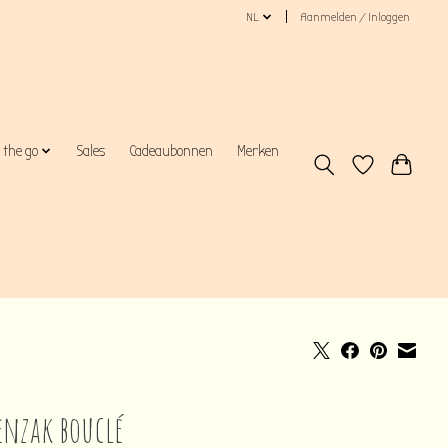
NL
Aanmelden / Inloggen
 the go
Sales
Cadeaubonnen
Merken
enzak bouclé