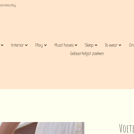
business day
Interior
Play
Must haves
Sleep
To wear
On
Geboortelijst zoeken
Voet