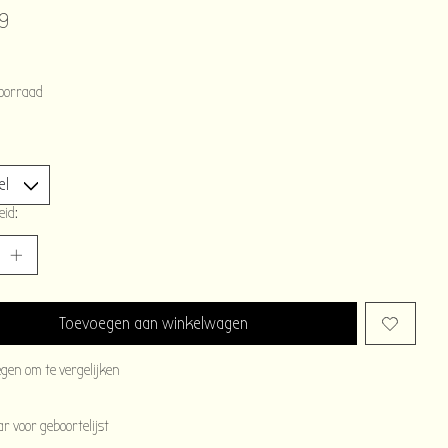
9
oorraad
eid:
Toevoegen aan winkelwagen
egen om te vergelijken
 voor geboortelijst