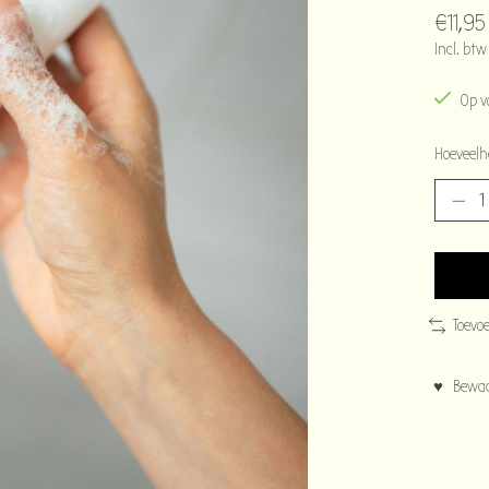
€11,95
Incl. btw
Op v
Hoeveelh
Toevo
♥ Bewaar