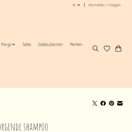
NL
Aanmelden / Inloggen
 the go
Sales
Cadeaubonnen
Merken
orgende shampoo