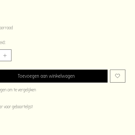
oorraad
eid:
Toevoegen aan winkelwagen
egen om te vergelijken
 voor geboortelijst