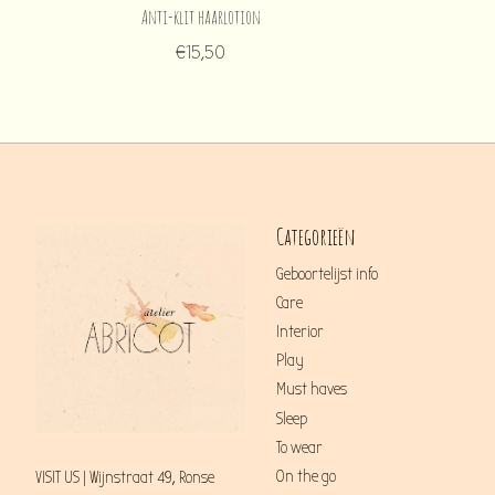
Anti-klit haarlotion
€15,50
Categorieën
Geboortelijst info
Care
Interior
Play
Must haves
Sleep
To wear
On the go
VISIT US | Wijnstraat 49, Ronse