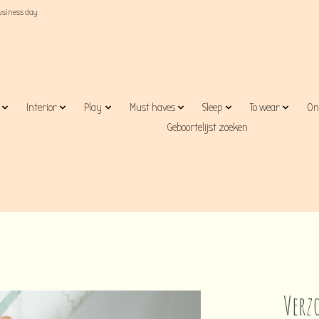
business day
Interior
Play
Must haves
Sleep
To wear
On
Geboortelijst zoeken
Verz