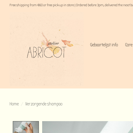
Free shipping from €60 or free pick up in store | Ordered before 3pm, delivered the next 
Geboortelijst info
Care
Home
/
Verzorgende shampoo
Product image slideshow Items