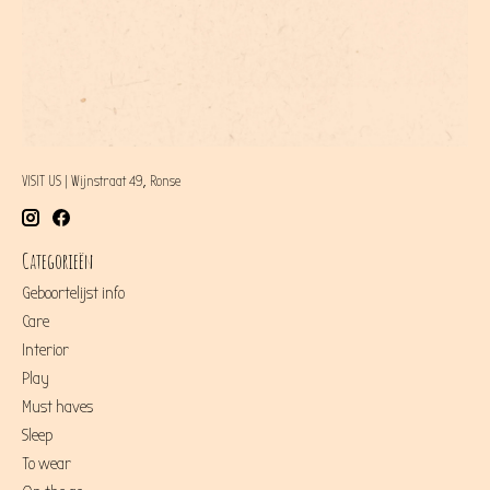
VISIT US | Wijnstraat 49, Ronse
Categorieën
Geboortelijst info
Care
Interior
Play
Must haves
Sleep
To wear