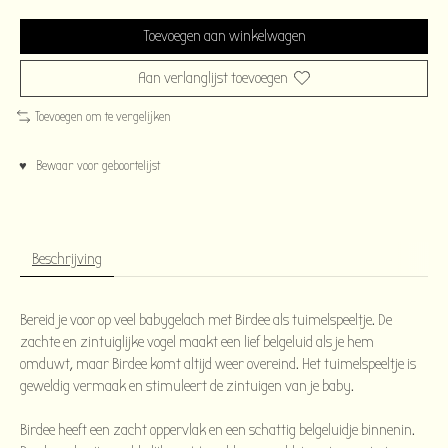
Toevoegen aan winkelwagen
Aan verlanglijst toevoegen
Toevoegen om te vergelijken
♥ Bewaar voor geboortelijst
Beschrijving
Bereid je voor op veel babygelach met Birdee als tuimelspeeltje. De
zachte en zintuiglijke vogel maakt een lief belgeluid als je hem
omduwt, maar Birdee komt altijd weer overeind. Het tuimelspeeltje is
geweldig vermaak en stimuleert de zintuigen van je baby.
Birdee heeft een zacht oppervlak en een schattig belgeluidje binnenin.