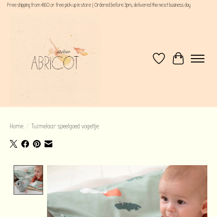
Free shipping from €60 or free pick up in store | Ordered before 3pm, delivered the next business day
Verlanglijst
Winkelwagen
Home
/
Tuimelaar speelgoed vogeltje
Product image slideshow Items