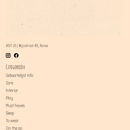
VISIT US | Wijnstraat 49, Ronse
Categorieën
Geboortelijst info
Care
Interior
Play
Must haves
Sleep
To wear
On the go