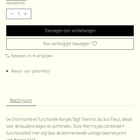
Hoeveelheid:
Toevoegen aan winkelwagen
Aan verlanglijst toevoegen
Toevoegen om te vergelijken
♥ Bewaar voor geboortelijst
Beschrijving
De charmante en functionele Konges Slojd Thermo Jas Vivi Fleur, ideaal
voor de koudere dagen en ochtenden. Deze thermo jas combineert
functionaliteit met stijl door de kenmerkende vintage bloemenprint