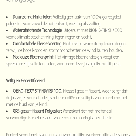
van Konges Slojd.
Duurzame Materialen
: Volledig gemaakt van 100% gerecycled
polyester voor zowel de buitenkant, voering als vulling.
Waterafstotende Technologie
: Uitgerust met BIONIC-FINISH*ECO
voor optimale bescherming tegen regen en vocht.
Comfortabele Fleece Voering
: Biedt extra warmte op koude dagen,
terwijl de hoge kraag en stormmanchetten de wind buiten houden.
Modieuze Bloemenprint
: Het vintage bloemendesign voegt een
speelse en stijlvolle touch toe, waardoor deze jas bij elke outfit past.
Veilig en Gecertificeerd
:
OEKO-TEX® STANDARD 100
, klasse 1 gecertificeerd, waarborgt dat
de jas vrij is van schadelijke chemicaliën en veilig is voor direct contact
met de huid van je kind.
GRS-gecertificeerd Polyester
: Verzekert dat het materiaal
vervaardigd is met respect voor sociale en ecologische criteria.
Perfect voor dagelijks gebruik of avontuurlijke weekenduitjes, de Konges