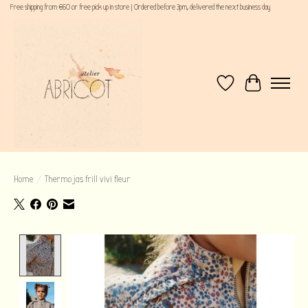
Free shipping from €60 or free pick up in store | Ordered before 3pm, delivered the next business day
Verlanglijst
Winkelwagen
Home
/
Thermo jas frill vivi fleur
Product image slideshow Items