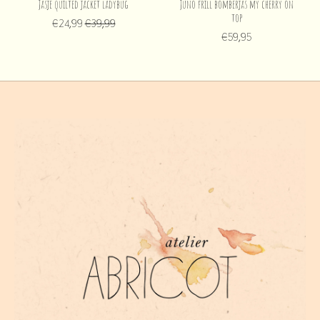
Jasje quilted jacket ladybug
Juno frill bomberjas my cherry on
top
€24,99
€39,99
€59,95