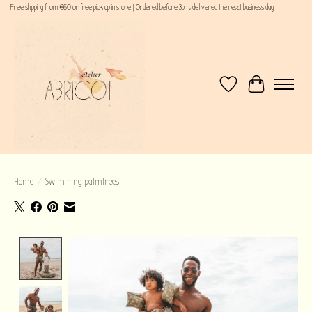
Free shipping from €60 or free pick up in store | Ordered before 3pm, delivered the next business day
Verlanglijst
Winkelwagen
Home
/
Swim ring palmtrees
Product image slideshow Items