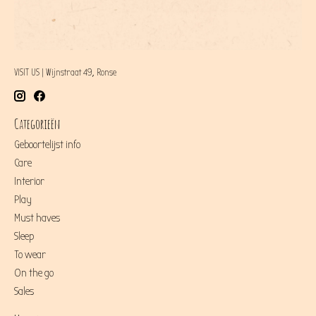
VISIT US | Wijnstraat 49, Ronse
Categorieën
Geboortelijst info
Care
Interior
Play
Must haves
Sleep
To wear
On the go
Sales