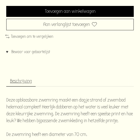
Toevoegen aan winkelwagen
Aan verlanglijst toevoegen
Toevoegen om te vergelijken
♥ Bewaar voor geboortelijst
Beschrijving
Deze opblaasbare zwemring maakt een dagje strand of zwembad
helemaal compleet! Heerlijk dobberen op het water is veel leuker met
deze kleurrijke zwemring. De zwemring heeft een speelse print en hoe
leuk? We hebben bijpassende zwemkleding in hetzelfde printje.
De zwemring heeft een diameter van 70 cm.