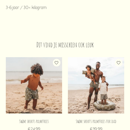
3-6 jaar / 30< kilogram
Dit vind je misschien ook leuk
Items van productcarrousel
Swim shorts palmtrees
Swim shorts palmtrees for dad
€24,99
€39,99