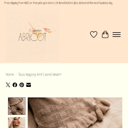
Free shipping from €60 or free pick up in store | Ordered before 3pm, delivered the next business day
Verlanglijst
Winkelwagen
Home
/
Sous legging knit | sand desert
Product image slideshow Items