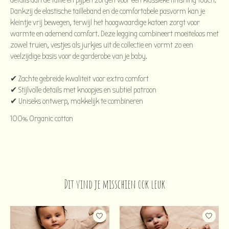
details aan de taille en pijpen zorgen voor een klassieke finishing touch.
Dankzij de elastische tailleband en de comfortabele pasvorm kan je
kleintje vrij bewegen, terwijl het hoogwaardige katoen zorgt voor
warmte en ademend comfort. Deze legging combineert moeiteloos met
zowel truien, vestjes als jurkjes uit de collectie en vormt zo een
veelzijdige basis voor de garderobe van je baby.
✔ Zachte gebreide kwaliteit voor extra comfort
✔ Stijlvolle details met knoopjes en subtiel patroon
✔ Uniseks ontwerp, makkelijk te combineren
100% Organic cotton
Dit vind je misschien ook leuk
Items van productcarrousel