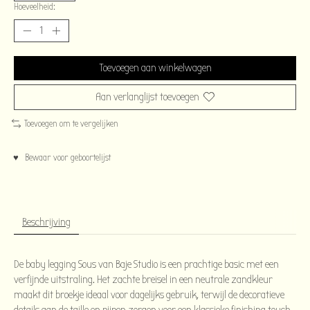
Hoeveelheid:
Toevoegen aan winkelwagen
Aan verlanglijst toevoegen
Toevoegen om te vergelijken
♥ Bewaar voor geboortelijst
Beschrijving
De baby legging Sous van Baje Studio is een prachtige basic met een
verfijnde uitstraling. Het zachte breisel in een neutrale zandkleur
maakt dit broekje ideaal voor dagelijks gebruik, terwijl de decoratieve