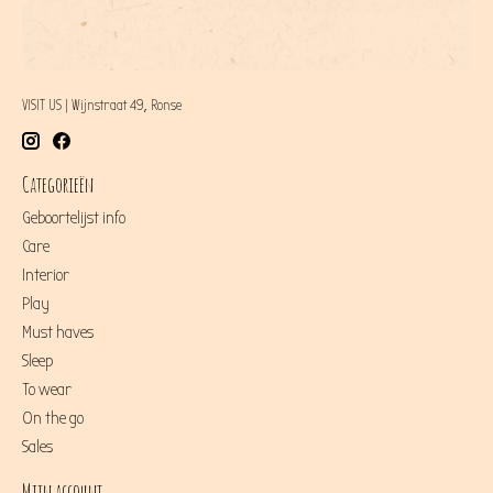
VISIT US | Wijnstraat 49, Ronse
Categorieën
Geboortelijst info
Care
Interior
Play
Must haves
Sleep
To wear
On the go
Sales
Mijn account