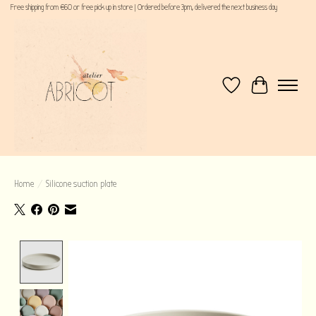
Free shipping from €60 or free pick up in store | Ordered before 3pm, delivered the next business day
Verlanglijst
Winkelwagen
Home
/
Silicone suction plate
Product image slideshow Items