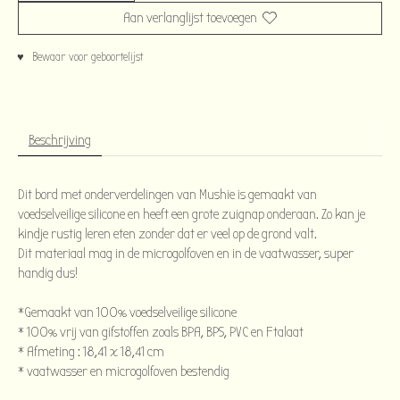
Aan verlanglijst toevoegen
♥ Bewaar voor geboortelijst
Beschrijving
Dit bord met onderverdelingen van Mushie is gemaakt van
voedselveilige silicone en heeft een grote zuignap onderaan. Zo kan je
kindje rustig leren eten zonder dat er veel op de grond valt.
Dit materiaal mag in de microgolfoven en in de vaatwasser, super
handig dus!
*Gemaakt van 100% voedselveilige silicone
* 100% vrij van gifstoffen zoals BPA, BPS, PVC en Ftalaat
* Afmeting : 18,41 x 18,41 cm
* vaatwasser en microgolfoven bestendig