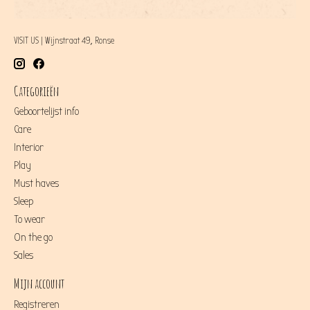
VISIT US | Wijnstraat 49, Ronse
Categorieën
Geboortelijst info
Care
Interior
Play
Must haves
Sleep
To wear
On the go
Sales
Mijn account
Registreren