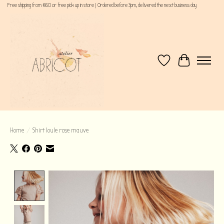
Free shipping from €60 or free pick up in store | Ordered before 3pm, delivered the next business day
Verlanglijst
Winkelwagen
Home
/
Shirt loule rose mauve
Product image slideshow Items