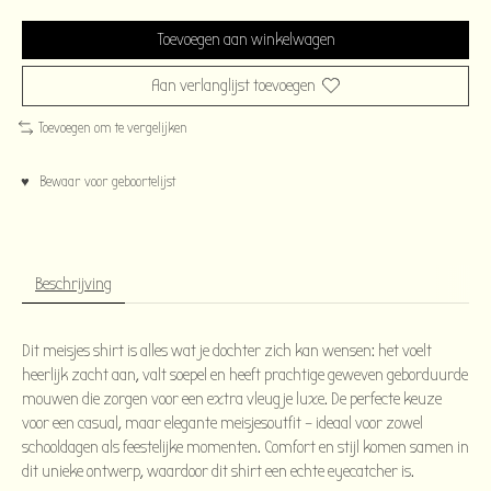
Toevoegen aan winkelwagen
Aan verlanglijst toevoegen
Toevoegen om te vergelijken
♥ Bewaar voor geboortelijst
Beschrijving
Dit meisjes shirt is alles wat je dochter zich kan wensen: het voelt
heerlijk zacht aan, valt soepel en heeft prachtige geweven geborduurde
mouwen die zorgen voor een extra vleugje luxe. De perfecte keuze
voor een casual, maar elegante meisjesoutfit – ideaal voor zowel
schooldagen als feestelijke momenten. Comfort en stijl komen samen in
dit unieke ontwerp, waardoor dit shirt een echte eyecatcher is.