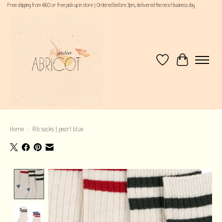
Free shipping from €60 or free pick up in store | Ordered before 3pm, delivered the next business day
Verlanglijst
Winkelwagen
Home
/
Rib socks | pearl blue
Product image slideshow Items