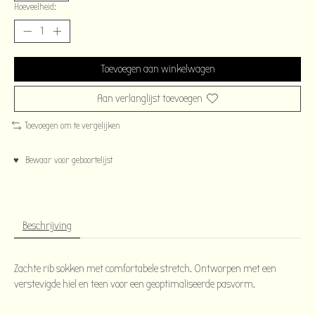
Hoeveelheid:
Toevoegen aan winkelwagen
Aan verlanglijst toevoegen
Toevoegen om te vergelijken
♥ Bewaar voor geboortelijst
Beschrijving
Zachte rib sokken met comfortabele stretch. Ontworpen met een
verstevigde hiel en teen voor een geoptimaliseerde pasvorm.