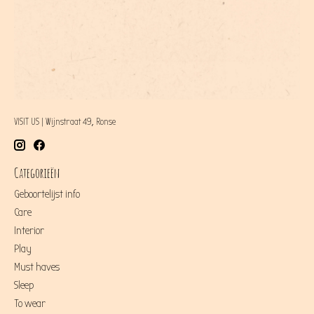
VISIT US | Wijnstraat 49, Ronse
Categorieën
Geboortelijst info
Care
Interior
Play
Must haves
Sleep
To wear