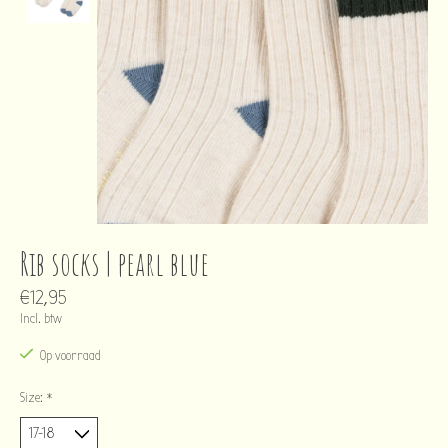
Rib socks | pearl blue
€12,95
Incl. btw
Op voorraad
Size:
*