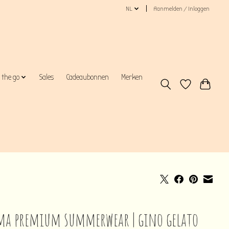
NL
Aanmelden / Inloggen
 the go
Sales
Cadeaubonnen
Merken
ma premium summerwear | gino gelato