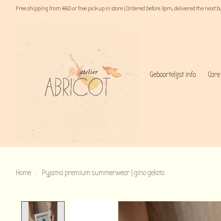
Free shipping from €60 or free pick up in store | Ordered before 3pm, delivered the next 
Geboortelijst info
Care
Home
/
Pyjama premium summerwear | gino gelato
Product image slideshow Items