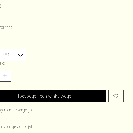
9
oorraad
eid:
Toevoegen aan winkelwagen
egen om te vergelijken
 voor geboortelijst