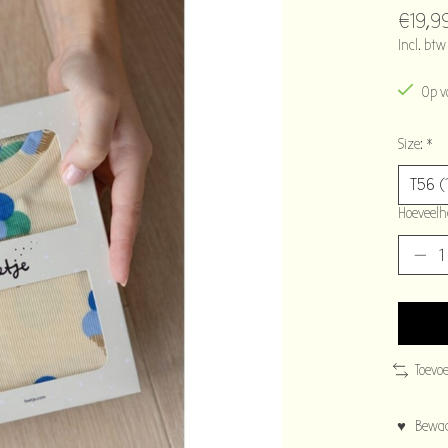
€19,9
Incl. btw
Op v
Size:
*
Hoeveelh
Toevo
♥ Bewaar