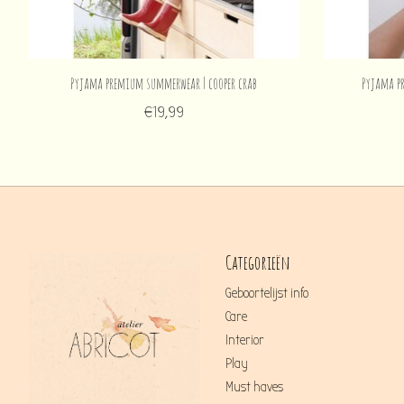
Pyjama premium summerwear | cooper crab
Pyjama p
€19,99
Categorieën
Geboortelijst info
Care
Interior
Play
Must haves