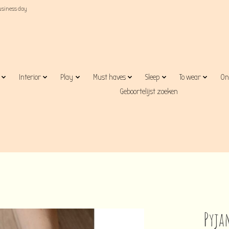
business day
Interior
Play
Must haves
Sleep
To wear
On
Geboortelijst zoeken
Pyja