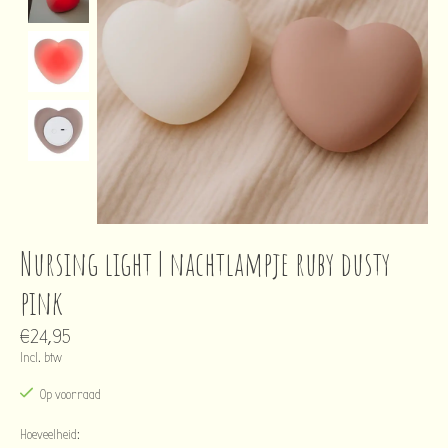
Nursing light | nachtlampje ruby dusty
pink
€24,95
Incl. btw
Op voorraad
Hoeveelheid: