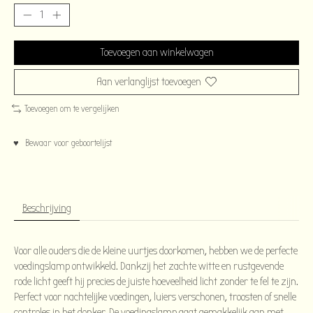
Toevoegen aan winkelwagen
Aan verlanglijst toevoegen
Toevoegen om te vergelijken
♥ Bewaar voor geboortelijst
Beschrijving
Voor alle ouders die de kleine uurtjes doorkomen, hebben we de perfecte
voedingslamp ontwikkeld. Dankzij het zachte witte en rustgevende
rode licht geeft hij precies de juiste hoeveelheid licht zonder te fel te zijn.
Perfect voor nachtelijke voedingen, luiers verschonen, troosten of snelle
controles in het donker. De voedingslamp gaat gemakkelijk aan met