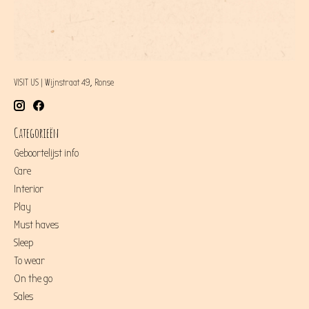
VISIT US | Wijnstraat 49, Ronse
Categorieën
Geboortelijst info
Care
Interior
Play
Must haves
Sleep
To wear
On the go
Sales