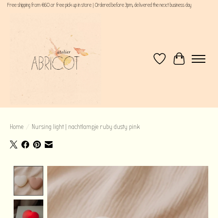
Free shipping from €60 or free pick up in store | Ordered before 3pm, delivered the next business day
Verlanglijst
Winkelwagen
Home
/
Nursing light | nachtlampje ruby dusty pink
Product image slideshow Items