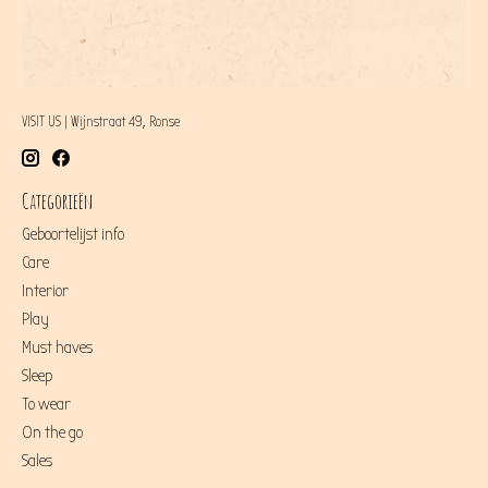
VISIT US | Wijnstraat 49, Ronse
Categorieën
Geboortelijst info
Care
Interior
Play
Must haves
Sleep
To wear
On the go
Sales