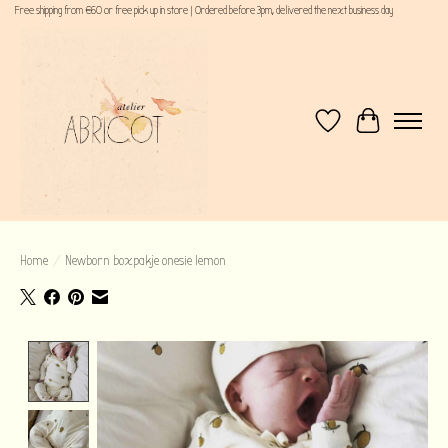
Free shipping from €60 or free pick up in store | Ordered before 3pm, delivered the next business day
Verlanglijst
Winkelwagen
Home
/
Newborn boxpakje onesie lemon
Product image slideshow Items