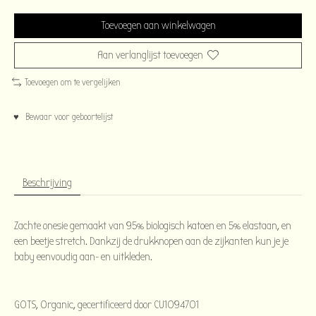
Toevoegen aan winkelwagen
Aan verlanglijst toevoegen
Toevoegen om te vergelijken
♥ Bewaar voor geboortelijst
Beschrijving
Zachte onesie gemaakt van 95% biologisch katoen en 5% elastaan, en
een beetje stretch. Dankzij de drukknopen aan de zijkanten kun je je
baby eenvoudig aan- en uitkleden.
GOTS, Organic, gecertificeerd door CU1094701