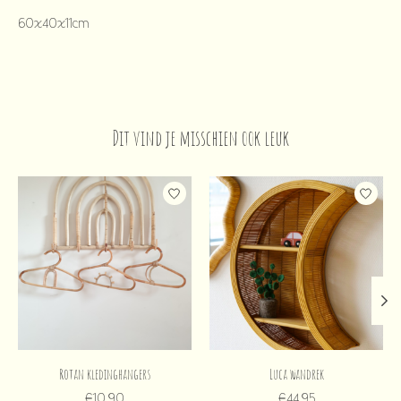
60x40x11cm
Dit vind je misschien ook leuk
Items van productcarrousel
Rotan kledinghangers
Luca wandrek
€10,90
€44,95