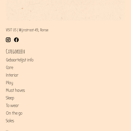
VISIT US | Wijnstraat 49, Ronse
Categorieën
Geboortelijst info
Care
Interior
Play
Must haves
Sleep
To wear
On the go
Sales