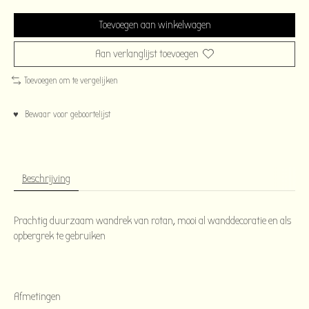
Toevoegen aan winkelwagen
Aan verlanglijst toevoegen
Toevoegen om te vergelijken
♥ Bewaar voor geboortelijst
Beschrijving
Prachtig duurzaam wandrek van rotan, mooi al wanddecoratie en als
opbergrek te gebruiken
Afmetingen