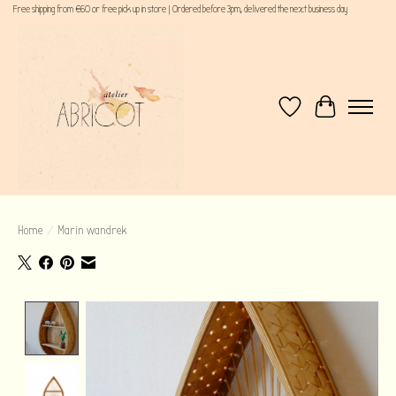
Free shipping from €60 or free pick up in store | Ordered before 3pm, delivered the next business day
Verlanglijst
Winkelwagen
Home
/
Marin wandrek
Product image slideshow Items