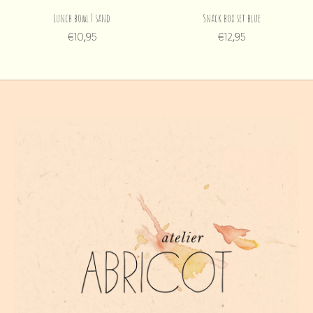
Lunch bowl | sand
Snack box set blue
€10,95
€12,95