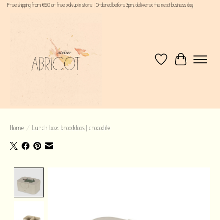
Free shipping from €60 or free pick up in store | Ordered before 3pm, delivered the next business day
Verlanglijst
Winkelwagen
Home
/
Lunch box brooddoos | crocodile
Product image slideshow Items