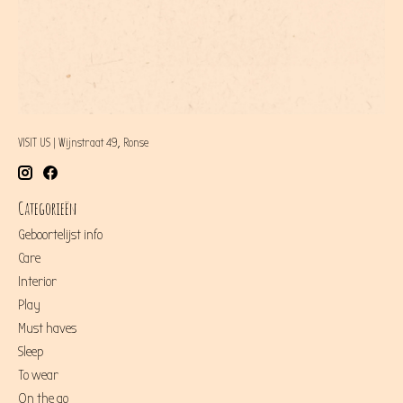
VISIT US | Wijnstraat 49, Ronse
Categorieën
Geboortelijst info
Care
Interior
Play
Must haves
Sleep
To wear
On the go