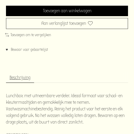
Toevoegen aan winkelwagen
Aan verlanglijst toevoegen
Toevoegen om te vergelijken
♥ Bewaar voor geboortelijst
Beschrijving
Lunchbox met uitneembare verdeler. Ideaal formaat voor school- en
kleutermaaltijden en gemakkelijk mee te nemen.
Vaatwasmachinebestendig. Reinig het product voor het eerste en elk
volgend gebruik. Na het wassen volledig laten drogen. Bewaren op een
droge plaats, uit de buurt van direct zonlicht.