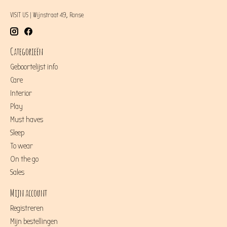
VISIT US | Wijnstraat 49, Ronse
Categorieën
Geboortelijst info
Care
Interior
Play
Must haves
Sleep
To wear
On the go
Sales
Mijn account
Registreren
Mijn bestellingen