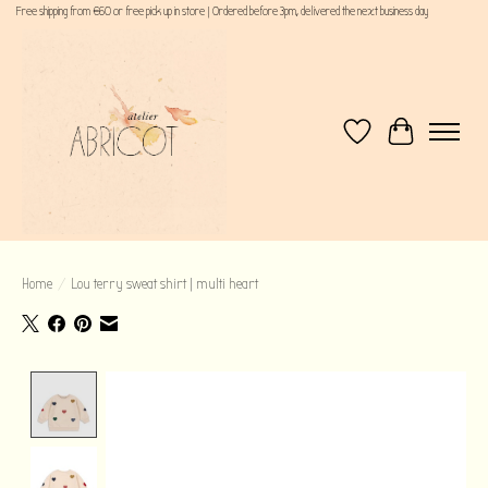
Free shipping from €60 or free pick up in store | Ordered before 3pm, delivered the next business day
Verlanglijst
Winkelwagen
Home
/
Lou terry sweat shirt | multi heart
Product image slideshow Items