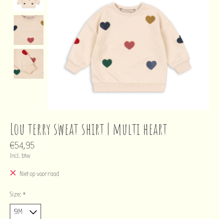
Lou terry sweat shirt | multi heart
€54,95
Incl. btw
Niet op voorraad
Size:
*