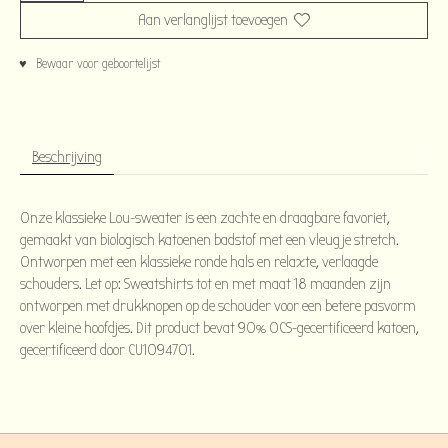
Aan verlanglijst toevoegen
♥ Bewaar voor geboortelijst
Beschrijving
Onze klassieke Lou-sweater is een zachte en draagbare favoriet,
gemaakt van biologisch katoenen badstof met een vleugje stretch.
Ontworpen met een klassieke ronde hals en relaxte, verlaagde
schouders. Let op: Sweatshirts tot en met maat 18 maanden zijn
ontworpen met drukknopen op de schouder voor een betere pasvorm
over kleine hoofdjes. Dit product bevat 90% OCS-gecertificeerd katoen,
gecertificeerd door CU1094701.