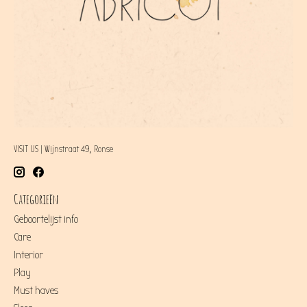
VISIT US | Wijnstraat 49, Ronse
Categorieën
Geboortelijst info
Care
Interior
Play
Must haves