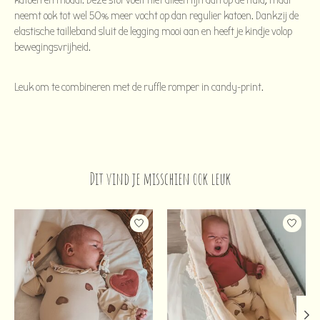
katoen en modal. Deze stof voelt niet alleen fijn aan op de huid, maar
neemt ook tot wel 50% meer vocht op dan regulier katoen. Dankzij de
elastische tailleband sluit de legging mooi aan en heeft je kindje volop
bewegingsvrijheid.
Leuk om te combineren met de ruffle romper in candy-print.
Dit vind je misschien ook leuk
Items van productcarrousel