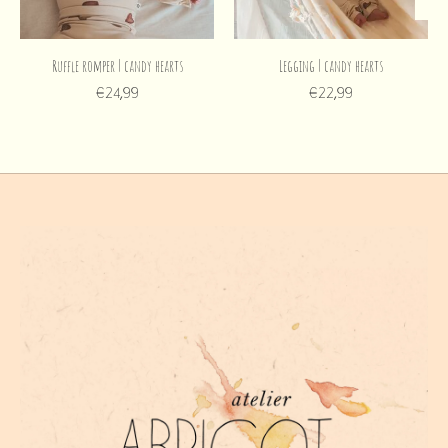
Ruffle romper | candy hearts
Legging | candy hearts
€24,99
€22,99