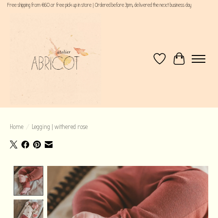
Free shipping from €60 or free pick up in store | Ordered before 3pm, delivered the next business day
Verlanglijst
Winkelwagen
Home
/
Legging | withered rose
Product image slideshow Items