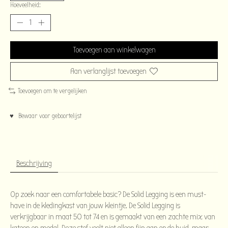
Hoeveelheid:
Toevoegen aan winkelwagen
Aan verlanglijst toevoegen
Toevoegen om te vergelijken
♥ Bewaar voor geboortelijst
Beschrijving
Op zoek naar een comfortabele basic? De Solid Legging is een must-
have in de kledingkast van jouw kleintje. De Solid Legging is
verkrijgbaar in maat 50 tot 74 en is gemaakt van een zachte mix van