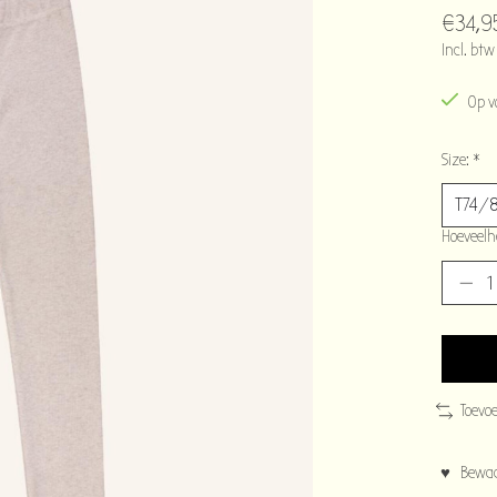
€34,9
Incl. btw
Op v
Size:
*
Hoeveelh
Toevo
♥ Bewaar