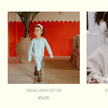
Items van productcarrousel
Cardigan jasmine knit | grey
Ov
€54,95