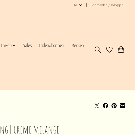
NL
Aanmelden / Inloggen
 the go
Sales
Cadeaubonnen
Merken
ing | creme melange