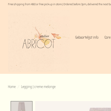
Free shipping from €60 or free pick up in store | Ordered before 3pm, delivered the next 
Geboortelijst info
Care
Home
/
Legging | creme melange
Product image slideshow Items