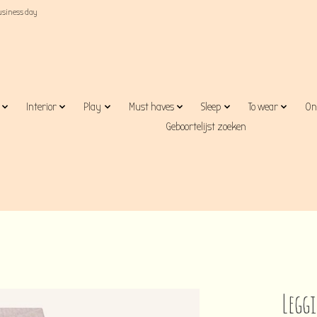
business day
Interior
Play
Must haves
Sleep
To wear
On
Geboortelijst zoeken
Legg