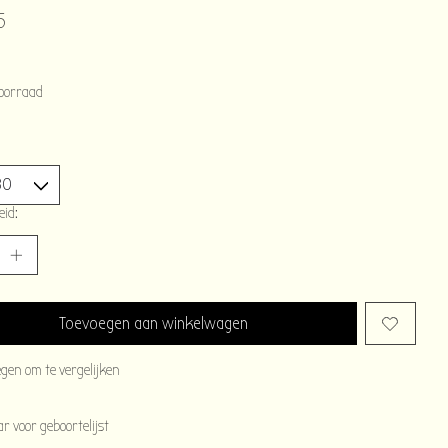
5
oorraad
eid:
Toevoegen aan winkelwagen
egen om te vergelijken
 voor geboortelijst