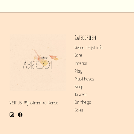
Categorieën
Geboortelijst info
Care
Interior
Play
Must haves
Sleep
To wear
On the go
VISIT US | Wijnstraat 49, Ronse
Sales