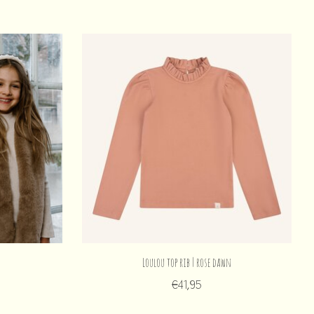
Loulou top rib | rose dawn
€41,95