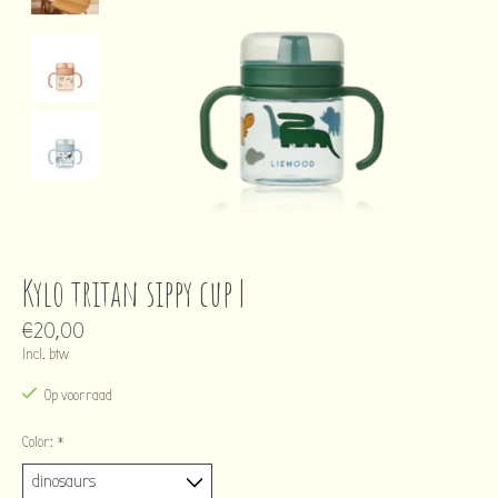
Kylo tritan sippy cup |
€20,00
Incl. btw
Op voorraad
Color:
*