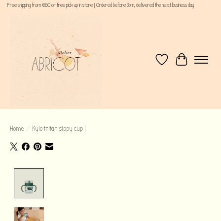
Free shipping from €60 or free pick up in store | Ordered before 3pm, delivered the next business day
Verlanglijst
Winkelwagen
Home
/
Kylo tritan sippy cup |
Product image slideshow Items