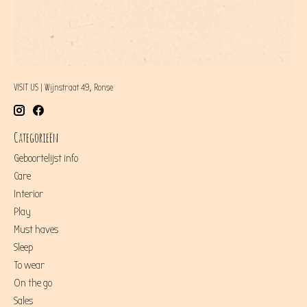
VISIT US | Wijnstraat 49, Ronse
Categorieën
Geboortelijst info
Care
Interior
Play
Must haves
Sleep
To wear
On the go
Sales