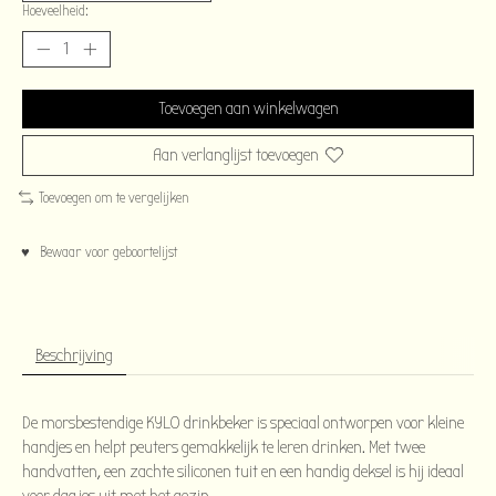
Hoeveelheid:
Toevoegen aan winkelwagen
Aan verlanglijst toevoegen
Toevoegen om te vergelijken
♥ Bewaar voor geboortelijst
Beschrijving
De morsbestendige KYLO drinkbeker is speciaal ontworpen voor kleine
handjes en helpt peuters gemakkelijk te leren drinken. Met twee
handvatten, een zachte siliconen tuit en een handig deksel is hij ideaal