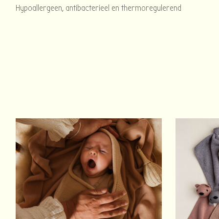
Hypoallergeen, antibacterieel en thermoregulerend
Items van productcarrousel