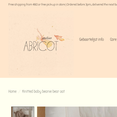
Free shipping from €60 or free pick up in store | Ordered before 3pm, delivered the next 
Geboortelijst info
Care
Home
/
Knitted baby beanie bear oat
Product image slideshow Items