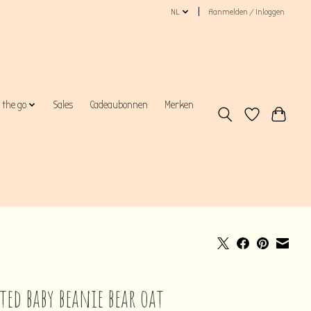
NL
Aanmelden / Inloggen
 the go
Sales
Cadeaubonnen
Merken
ted baby beanie bear oat