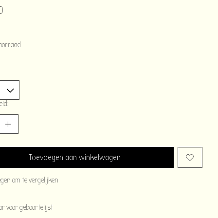
0
oorraad
eid:
Toevoegen aan winkelwagen
egen om te vergelijken
 voor geboortelijst