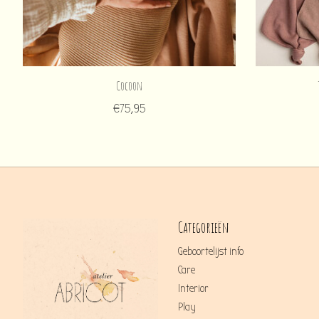
Cocoon
€75,95
Categorieën
Geboortelijst info
Care
Interior
Play