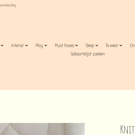
business day
Interior
Play
Must haves
Sleep
To wear
On
Geboortelijst zoeken
Knit