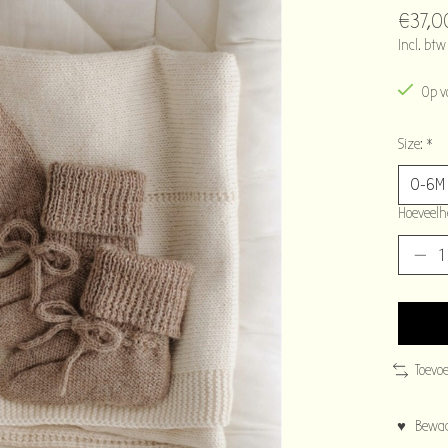
€37,0
Incl. btw
Op v
Size:
*
Hoeveelh
Toevo
♥ Bewaar