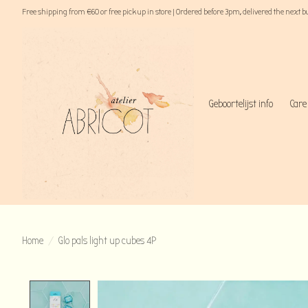
Free shipping from €60 or free pick up in store | Ordered before 3pm, delivered the next 
Geboortelijst info
Care
Home
/
Glo pals light up cubes 4P
Product image slideshow Items