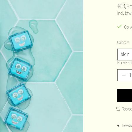
€13,9
Incl. btw
Op v
Color:
*
Hoeveelh
Toevo
♥ Bewaar