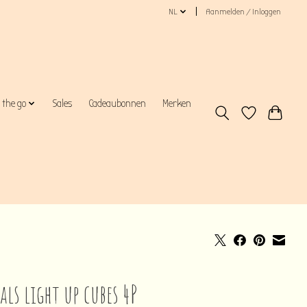
NL
Aanmelden / Inloggen
 the go
Sales
Cadeaubonnen
Merken
als light up cubes 4P