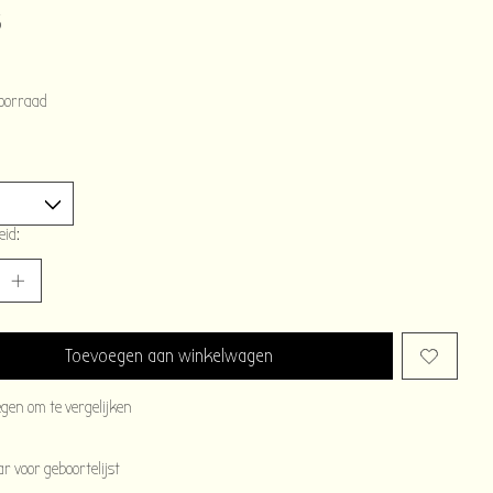
5
oorraad
eid:
Toevoegen aan winkelwagen
egen om te vergelijken
 voor geboortelijst