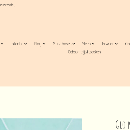
business day
Interior
Play
Must haves
Sleep
To wear
On
Geboortelijst zoeken
Glo p