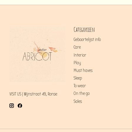
Categorieën
Geboortelijst info
Care
Interior
Play
Must haves
Sleep
To wear
On the go
VISIT US | Wijnstraat 49, Ronse
Sales