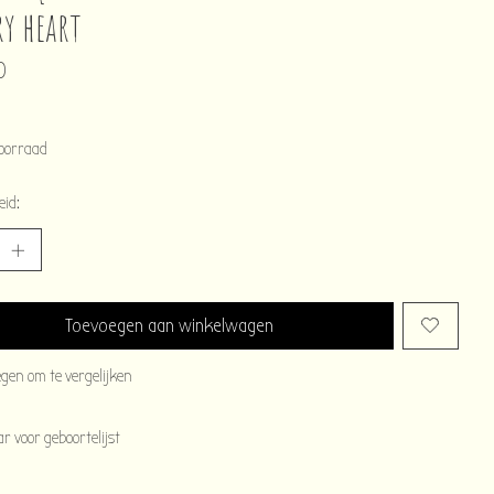
ry heart
0
oorraad
eid:
Toevoegen aan winkelwagen
egen om te vergelijken
 voor geboortelijst