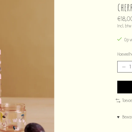
cher
€18,0
Incl. btw
Op v
Hoeveelh
Toevo
♥ Bewaar