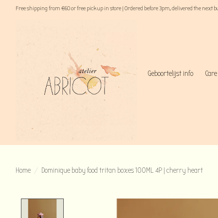
Free shipping from €60 or free pick up in store | Ordered before 3pm, delivered the next 
Geboortelijst info
Care
Home
/
Dominique baby food tritan boxes 100ML 4P | cherry heart
Product image slideshow Items