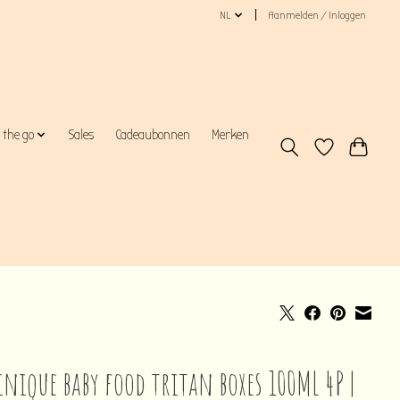
NL
Aanmelden / Inloggen
 the go
Sales
Cadeaubonnen
Merken
nique baby food tritan boxes 100ML 4P |