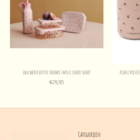
Falk water bottle thermo | mini cherry heart
Kiani printe
€29,95
Categorieën