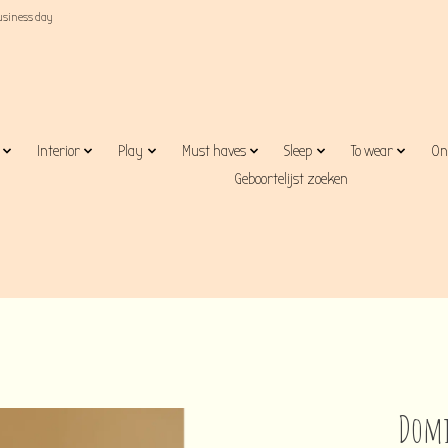
business day
Interior
Play
Must haves
Sleep
To wear
On
Geboortelijst zoeken
Domi