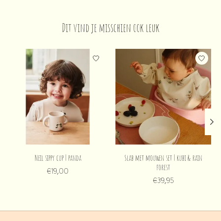
Dit vind je misschien ook leuk
Items van productcarrousel
Neil sippy cup | panda
Slab met mouwen set | kubi & rain
forest
€19,00
€39,95