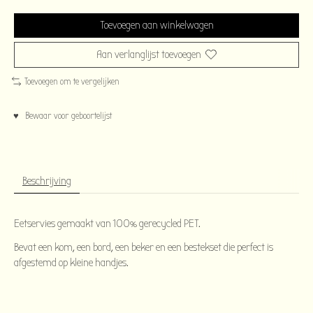
Toevoegen aan winkelwagen
Aan verlanglijst toevoegen
Toevoegen om te vergelijken
♥ Bewaar voor geboortelijst
Beschrijving
Eetservies gemaakt van 100% gerecycled PET.
Bevat een kom, een bord, een beker en een bestekset die perfect is
afgestemd op kleine handjes.