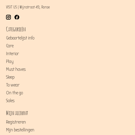
VISIT US | Wijnstraat 49, Ronse
Categorieën
Geboortelijst info
Care
Interior
Play
Must haves
Sleep
To wear
On the go
Sales
Mijn account
Registreren
Mijn bestellingen