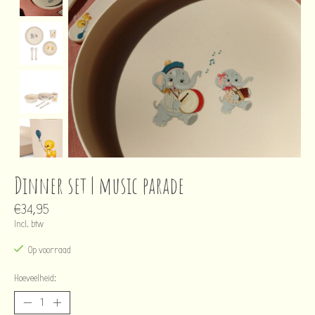
Dinner set | music parade
€34,95
Incl. btw
Op voorraad
Hoeveelheid: