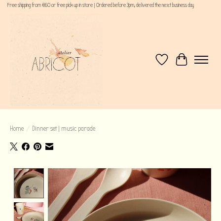
Free shipping from €60 or free pick up in store | Ordered before 3pm, delivered the next business day
Verlanglijst
Winkelwagen
Home
/
Dinner set | music parade
Product image slideshow Items