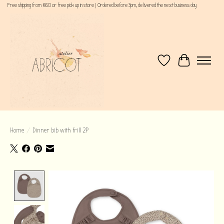
Free shipping from €60 or free pick up in store | Ordered before 3pm, delivered the next business day
Verlanglijst
Winkelwagen
Home
/
Dinner bib with frill 2P
Product image slideshow Items