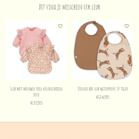
Dit vind je misschien ook leuk
Items van productcarrousel
Slab met mouwen frill kaluka/bridal
Dinner bib slab waterproof 2P tiger
rose
€24,95
€37,95