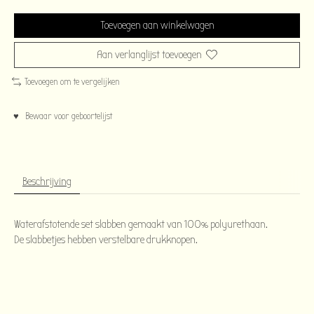
Toevoegen aan winkelwagen
Aan verlanglijst toevoegen
Toevoegen om te vergelijken
♥ Bewaar voor geboortelijst
Beschrijving
Waterafstotende set slabben gemaakt van 100% polyurethaan.
De slabbetjes hebben verstelbare drukknopen.