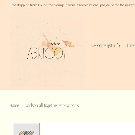
Free shipping from €60 or free pick up in store | Ordered before 3pm, delivered the next 
Geboortelijst info
Care
Home
/
Carlson all together straw pack
Product image slideshow Items