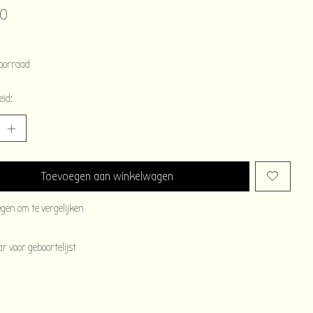
00
oorraad
eid:
Toevoegen aan winkelwagen
egen om te vergelijken
 voor geboortelijst