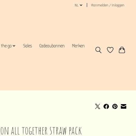
NL
Aanmelden / Inloggen
 the go
Sales
Cadeaubonnen
Merken
son all together straw pack