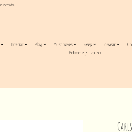
business day
Interior
Play
Must haves
Sleep
To wear
On
Geboortelijst zoeken
Carl