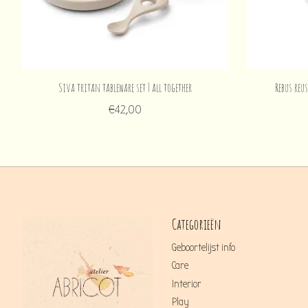
Siva tritan tableware set | all together
Rebus reus
€42,00
Categorieën
Geboortelijst info
Care
Interior
Play