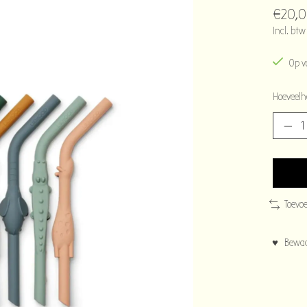
€20,
Incl. btw
Op v
Hoeveelh
Toevo
♥ Bewaar