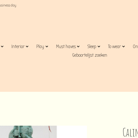
business day
Interior
Play
Must haves
Sleep
To wear
On
Geboortelijst zoeken
Cali