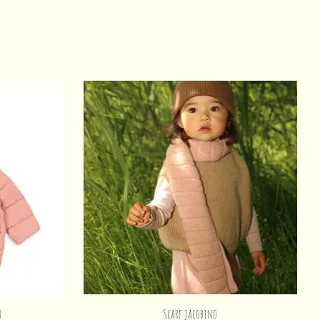
n
Scarf jacobino