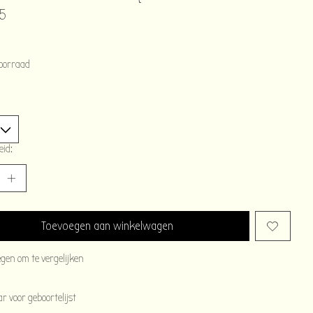
5
oorraad
eid:
Toevoegen aan winkelwagen
egen om te vergelijken
 voor geboortelijst