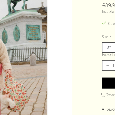
€89,9
Incl. btw
Op v
Size:
*
Hoeveelh
Toevo
♥ Bewaar