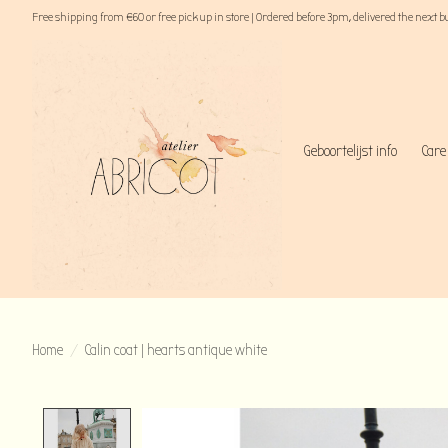
Free shipping from €60 or free pick up in store | Ordered before 3pm, delivered the next 
Geboortelijst info
Care
Home
/
Calin coat | hearts antique white
Product image slideshow Items