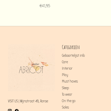
€41,95
Categorieën
Geboortelijst info
Care
Interior
Play
Must haves
Sleep
To wear
On the go
VISIT US | Wijnstraat 49, Ronse
Sales