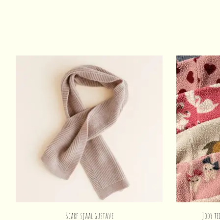
Items van productcarrousel
Scarf sjaal gustave
Jody te