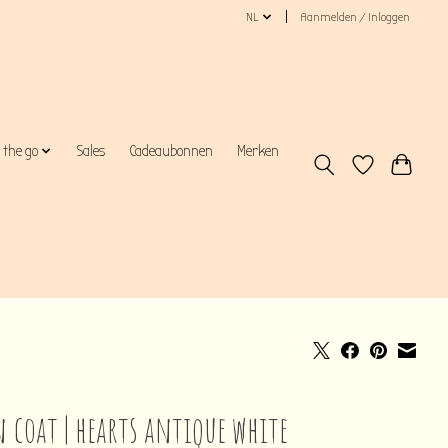
NL
Aanmelden / Inloggen
 the go
Sales
Cadeaubonnen
Merken
n coat | hearts antique white