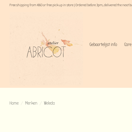
Free shipping from €60 or free pick up in store | Ordered before 3pm, delivered the next 
Geboortelijst info
Care
Home
/
Merken
/
Weleda