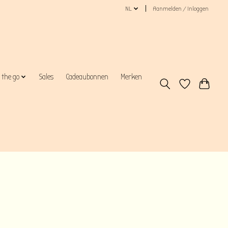
NL
Aanmelden / Inloggen
 the go
Sales
Cadeaubonnen
Merken