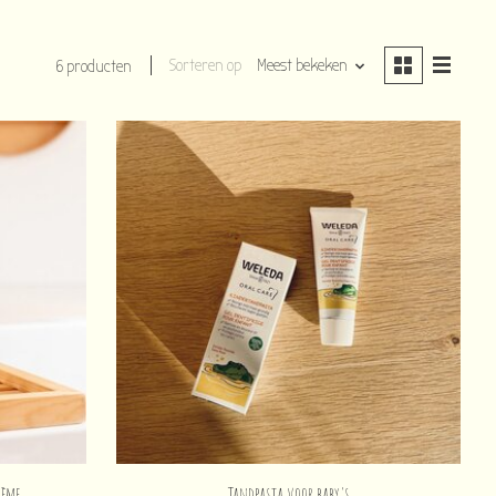
Sorteren op
Meest bekeken
6 producten
rème
Tandpasta voor baby's