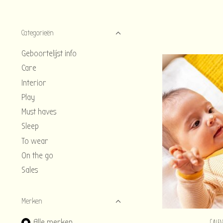
Categorieën
Geboortelijst info
Care
Interior
Play
Must haves
Sleep
To wear
On the go
Sales
Merken
Calen
Alle merken