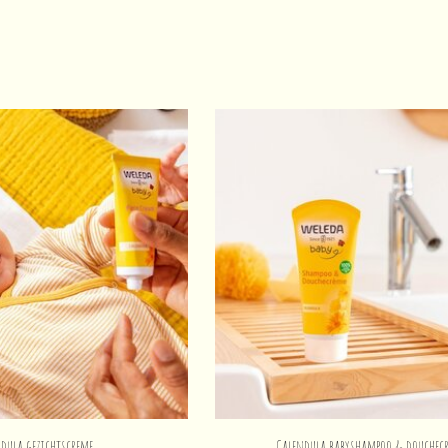
dula gezichtscreme
Calendula babyshampoo & douchec