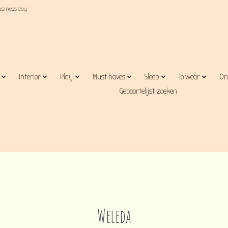
business day
Interior
Play
Must haves
Sleep
To wear
On
Geboortelijst zoeken
Weleda