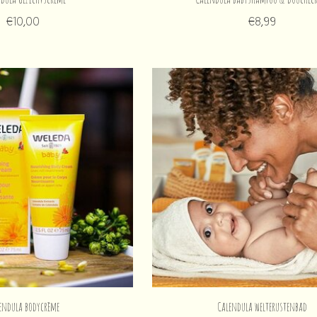
€10,00
€8,99
endula bodycrème
Calendula welterustenbad