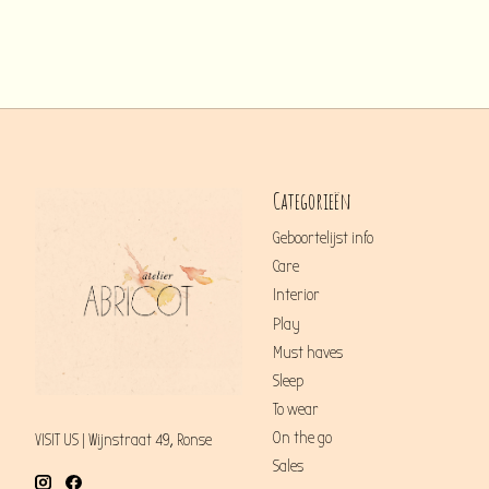
Categorieën
Geboortelijst info
Care
Interior
Play
Must haves
Sleep
To wear
On the go
VISIT US | Wijnstraat 49, Ronse
Sales