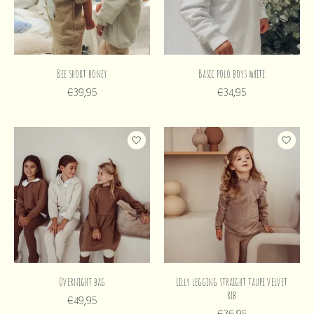
Bee short honey
Basic polo boys white
€39,95
€34,95
Overnight bag
Lilly legging straight taupe velvet
rib
€49,95
€36,95