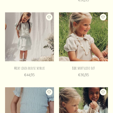
Micky linen blouse skyblue
Bibi shortsleeve oat
€44,95
€36,95