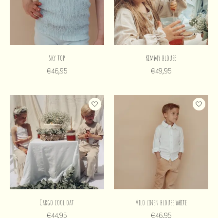
Sky top
Kimmy blouse
€46,95
€49,95
Cargo cool oat
Milo linen blouse white
€44,95
€46,95