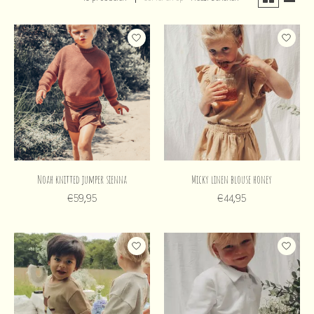
Noah knitted jumper sienna
Micky linen blouse honey
€59,95
€44,95