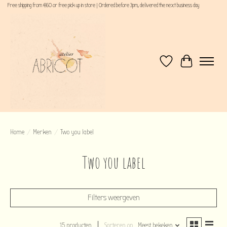
Free shipping from €60 or free pick up in store | Ordered before 3pm, delivered the next business day
Verlanglijst
Winkelwagen
Home
/
Merken
/
Two you label
Two you label
Filters weergeven
15 producten
Sorteren op
Meest bekeken