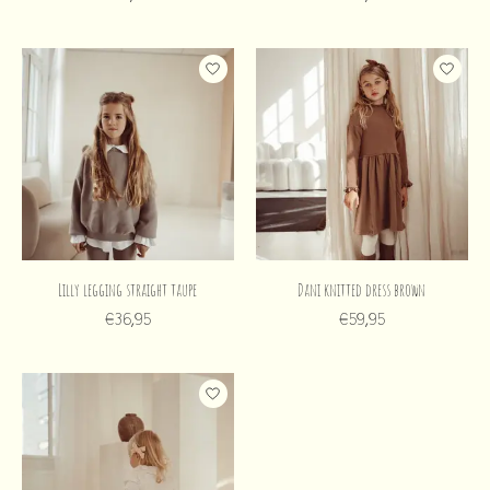
Lilly legging straight taupe
Dani knitted dress brown
€36,95
€59,95