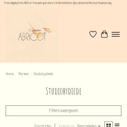
Free shipping from €60 or free pick up in store | Ordered before 3pm, delivered the next business day
Verlanglijst
Winkelwagen
Home
/
Merken
/
Studiobydiede
Studiobydiede
Filters weergeven
0 producten
Sorteren op
Meest bekeken