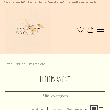
Free shipping from €60 or free pick up in store | Ordered before 3pm, delivered the next business day
Verlanglijst
Winkelwagen
Home
/
Merken
/
Philips avent
Philips avent
Filters weergeven
0 producten
Sorteren op
Meest bekeken