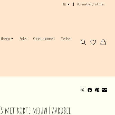
NL
Aanmelden / Inloggen
 the go
Sales
Cadeaubonnen
Merken
’s met korte mouw | aardbei