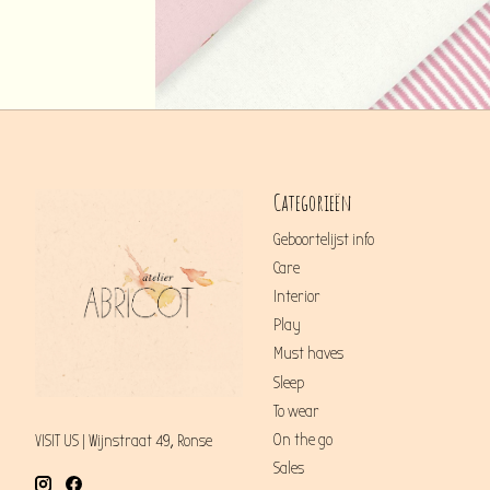
Categorieën
Geboortelijst info
Care
Interior
Play
Must haves
Sleep
To wear
On the go
VISIT US | Wijnstraat 49, Ronse
Sales