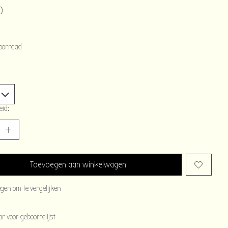
0
oorraad
eid:
Toevoegen aan winkelwagen
egen om te vergelijken
 voor geboortelijst