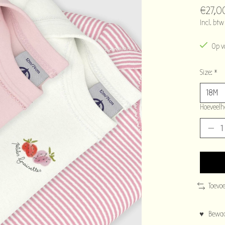
€27,0
Incl. btw
Op v
Size:
*
Hoeveelh
Toevo
♥ Bewaar