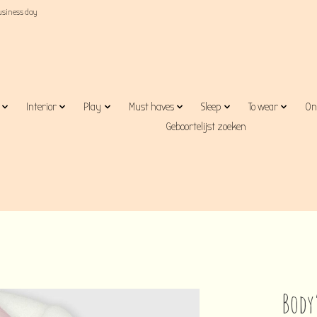
business day
Interior
Play
Must haves
Sleep
To wear
On
Geboortelijst zoeken
Body