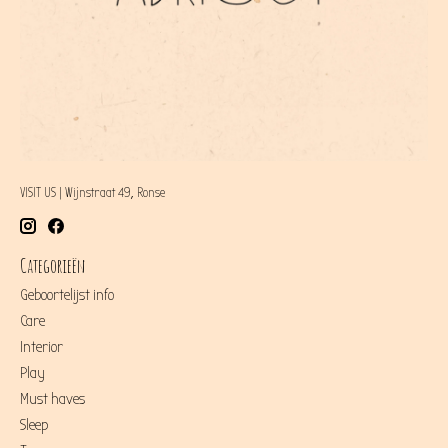
VISIT US | Wijnstraat 49, Ronse
Categorieën
Geboortelijst info
Care
Interior
Play
Must haves
Sleep