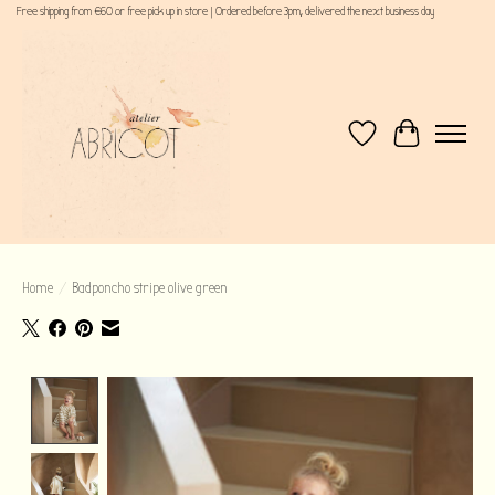
Free shipping from €60 or free pick up in store | Ordered before 3pm, delivered the next business day
Verlanglijst
Winkelwagen
Home
/
Badponcho stripe olive green
Product image slideshow Items