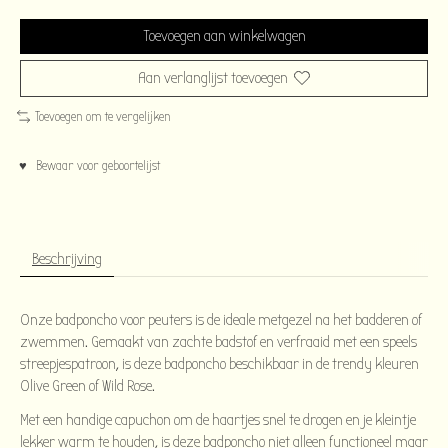
Toevoegen aan winkelwagen
Aan verlanglijst toevoegen
Toevoegen om te vergelijken
♥ Bewaar voor geboortelijst
Beschrijving
Onze badponcho voor peuters is de ideale metgezel na het badderen of
zwemmen. Gemaakt van zachte badstof en verfraaid met een speels
streepjespatroon, is deze badponcho beschikbaar in de trendy kleuren
Olive Green of Wild Rose.
Met een handige capuchon om de haartjes snel te drogen en je kleintje
lekker warm te houden, is deze badponcho niet alleen functioneel maar