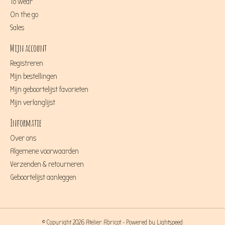
To wear
On the go
Sales
Mijn account
Registreren
Mijn bestellingen
Mijn geboortelijst favorieten
Mijn verlanglijst
Informatie
Over ons
Algemene voorwaarden
Verzenden & retourneren
Geboortelijst aanleggen
© Copyright 2026 Atelier Abricot - Powered by
Lightspeed