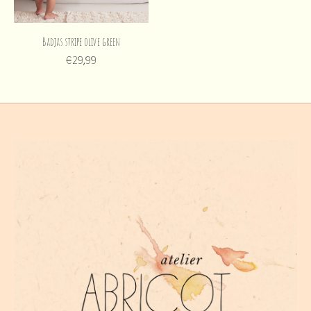
Badjas stripe olive green
€29,99