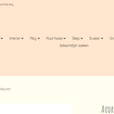
business day
Interior
Play
Must haves
Sleep
To wear
On
Geboortelijst zoeken
kleuren
Audr