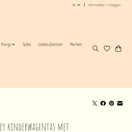
NL
Aanmelden / Inloggen
 the go
Sales
Cadeaubonnen
Merken
ey kinderwagentas met