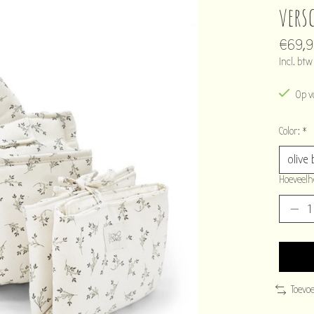
vers
€69,
Incl. btw
Op v
Color:
*
Hoeveelh
Toevo