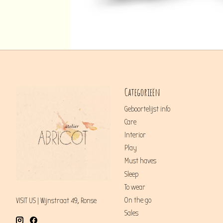
Categorieën
Geboortelijst info
Care
Interior
Play
Must haves
Sleep
To wear
On the go
VISIT US | Wijnstraat 49, Ronse
Sales