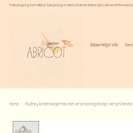
Free shipping from €60 or free pick up in store | Ordered before 3pm, delivered the next 
Geboortelijst info
Care
Home
/
Audrey kinderwagentas met verschoningsmatje | verschillende 
Product image slideshow Items