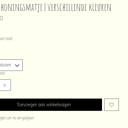
choningsmatje | verschillende kleuren
90
oorraad
eid:
Toevoegen aan winkelwagen
egen om te vergelijken