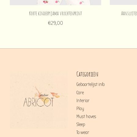
Korte kinderpyjama vruchtenprint
Aansluite
€29,00
Categorieën
Geboortelijst info
Care
Interior
Play
Must haves
Sleep
To wear