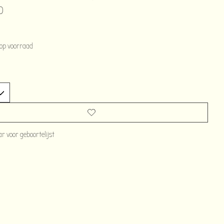
0
 op voorraad
 voor geboortelijst