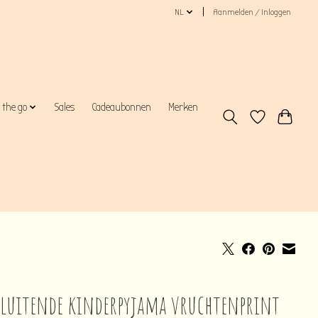
NL
Aanmelden / Inloggen
 the go
Sales
Cadeaubonnen
Merken
luitende kinderpyjama vruchtenprint