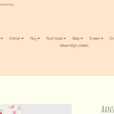
business day
Interior
Play
Must haves
Sleep
To wear
On
Geboortelijst zoeken
Aans