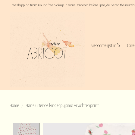
Free shipping from €60 or free pick up in store | Ordered before 3pm, delivered the next 
Geboortelijst info
Care
Home
/
Aansluitende kinderpyjama vruchtenprint
Product image slideshow Items