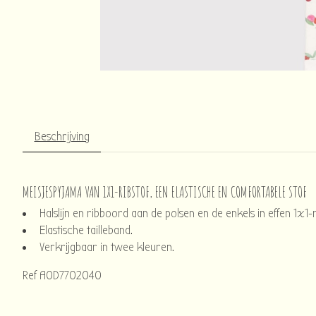
Beschrijving
MEISJESPYJAMA VAN 1X1-RIBSTOF, EEN ELASTISCHE EN COMFORTABELE STOF
Halslijn en ribboord aan de polsen en de enkels in effen 1x1-r
Elastische tailleband.
Verkrijgbaar in twee kleuren.
Ref A0D7702040