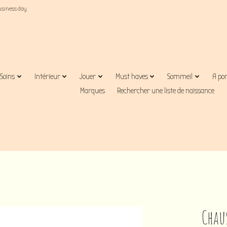
business day
Soins
Intérieur
Jouer
Must haves
Sommeil
A po
Marques
Rechercher une liste de naissance
Chaus