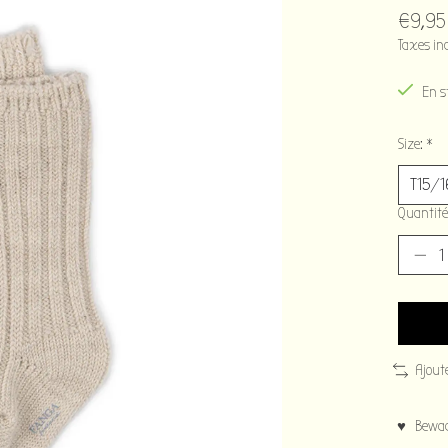
€9,95
Taxes in
En s
Size:
*
Quantité
Ajout
♥ Bewaar