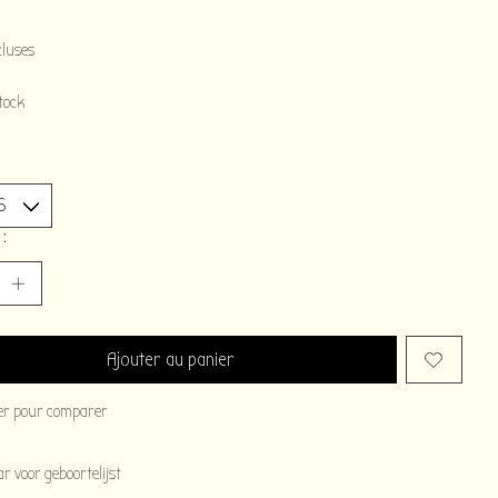
cluses
tock
 :
Ajouter au panier
er pour comparer
 voor geboortelijst