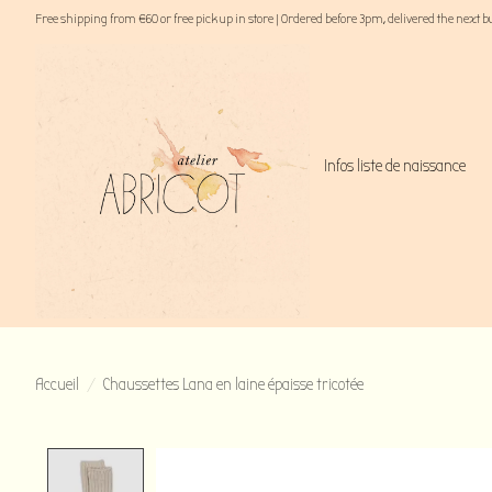
Free shipping from €60 or free pick up in store | Ordered before 3pm, delivered the next 
Infos liste de naissance
Accueil
/
Chaussettes Lana en laine épaisse tricotée
Product image slideshow Items