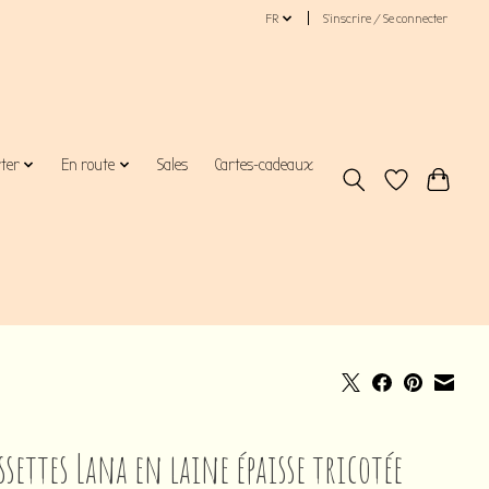
FR
S’inscrire / Se connecter
rter
En route
Sales
Cartes-cadeaux
settes Lana en laine épaisse tricotée